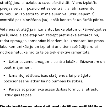
stratēģijas, lai uzlabotu savu efektivitāti. Viens izplatīts
pieejas veids ir pozicionēties centrāli, lai ātri saņemtu
bumbu un izplatītu to uz malējiem vai uzbrucējiem. Šī
centrālā pozicionēšana ļauj labāk kontrolēt un ātrāk pāriet.
Vēl viena stratēģija ir izmantot lauka platumu. Pārvietojoties
plaši, vidējie spēlētāji var izstiept pretinieka aizsardzību,
radot spraugas komandas biedriem, ko izmantot. Tas prasa
labu komunikāciju un izpratni ar citiem spēlētājiem, lai
nodrošinātu, ka radītā telpa tiek efektīvi izmantota.
Uzturiet zemu smaguma centru labākai līdzsvaram un
paātrinājumam.
Izmantojiet ātras, īsas skrējienus, lai pielāgotu
pozicionēšanu atkarībā no bumbas kustības.
Paredziet pretinieka aizsardzības formu, lai atrastu
izdevīgas telpas.
Pozicionēšanas vingrinājumi vidējiem spēlētājiem