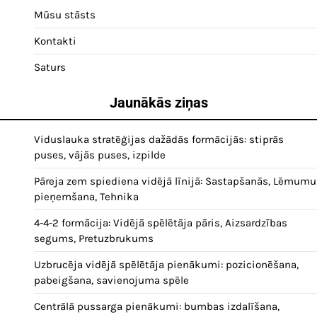
Mūsu stāsts
Kontakti
Saturs
Jaunākās ziņas
Viduslauka stratēģijas dažādās formācijās: stiprās
puses, vājās puses, izpilde
Pāreja zem spiediena vidējā līnijā: Sastapšanās, Lēmumu
pieņemšana, Tehnika
4-4-2 formācija: Vidējā spēlētāja pāris, Aizsardzības
segums, Pretuzbrukums
Uzbrucēja vidējā spēlētāja pienākumi: pozicionēšana,
pabeigšana, savienojuma spēle
Centrālā pussarga pienākumi: bumbas izdalīšana,