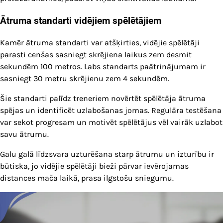
Ātruma standarti vidējiem spēlētājiem
Kamēr ātruma standarti var atšķirties, vidējie spēlētāji
parasti cenšas sasniegt skrējiena laikus zem desmit
sekundēm 100 metros. Labs standarts paātrinājumam ir
sasniegt 30 metru skrējienu zem 4 sekundēm.
Šie standarti palīdz treneriem novērtēt spēlētāja ātruma
spējas un identificēt uzlabošanas jomas. Regulāra testēšana
var sekot progresam un motivēt spēlētājus vēl vairāk uzlabot
savu ātrumu.
Galu galā līdzsvara uzturēšana starp ātrumu un izturību ir
būtiska, jo vidējie spēlētāji bieži pārvar ievērojamas
distances mača laikā, prasa ilgstošu sniegumu.