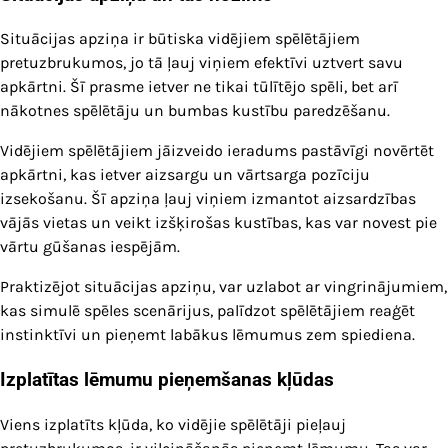
Situācijas apziņa ir būtiska vidējiem spēlētājiem
pretuzbrukumos, jo tā ļauj viņiem efektīvi uztvert savu
apkārtni. Šī prasme ietver ne tikai tūlītējo spēli, bet arī
nākotnes spēlētāju un bumbas kustību paredzēšanu.
Vidējiem spēlētājiem jāizveido ieradums pastāvīgi novērtēt
apkārtni, kas ietver aizsargu un vārtsarga pozīciju
izsekošanu. Šī apziņa ļauj viņiem izmantot aizsardzības
vājās vietas un veikt izšķirošas kustības, kas var novest pie
vārtu gūšanas iespējām.
Praktizējot situācijas apziņu, var uzlabot ar vingrinājumiem,
kas simulē spēles scenārijus, palīdzot spēlētājiem reaģēt
instinktīvi un pieņemt labākus lēmumus zem spiediena.
Izplatītas lēmumu pieņemšanas kļūdas
Viens izplatīts kļūda, ko vidējie spēlētāji pieļauj