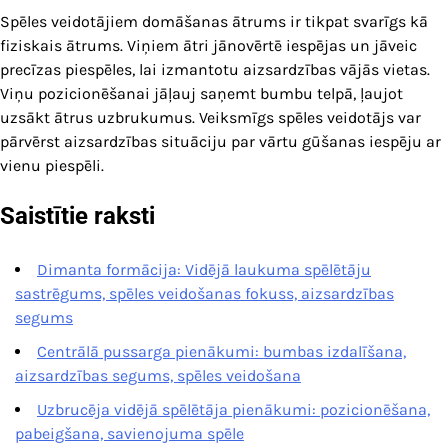
Spēles veidotājiem domāšanas ātrums ir tikpat svarīgs kā
fiziskais ātrums. Viņiem ātri jānovērtē iespējas un jāveic
precīzas piespēles, lai izmantotu aizsardzības vājās vietas.
Viņu pozicionēšanai jāļauj saņemt bumbu telpā, ļaujot
uzsākt ātrus uzbrukumus. Veiksmīgs spēles veidotājs var
pārvērst aizsardzības situāciju par vārtu gūšanas iespēju ar
vienu piespēli.
Saistītie raksti
Dimanta formācija: Vidējā laukuma spēlētāju
sastrēgums, spēles veidošanas fokuss, aizsardzības
segums
Centrālā pussarga pienākumi: bumbas izdalīšana,
aizsardzības segums, spēles veidošana
Uzbrucēja vidējā spēlētāja pienākumi: pozicionēšana,
pabeigšana, savienojuma spēle