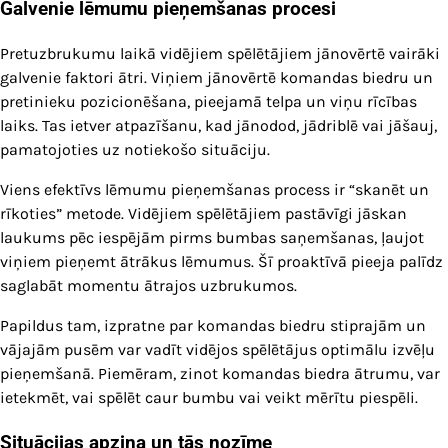
Galvenie lēmumu pieņemšanas procesi
Pretuzbrukumu laikā vidējiem spēlētājiem jānovērtē vairāki
galvenie faktori ātri. Viņiem jānovērtē komandas biedru un
pretinieku pozicionēšana, pieejamā telpa un viņu rīcības
laiks. Tas ietver atpazīšanu, kad jānodod, jādriblē vai jāšauj,
pamatojoties uz notiekošo situāciju.
Viens efektīvs lēmumu pieņemšanas process ir “skanēt un
rīkoties” metode. Vidējiem spēlētājiem pastāvīgi jāskan
laukums pēc iespējām pirms bumbas saņemšanas, ļaujot
viņiem pieņemt ātrākus lēmumus. Šī proaktīvā pieeja palīdz
saglabāt momentu ātrajos uzbrukumos.
Papildus tam, izpratne par komandas biedru stiprajām un
vājajām pusēm var vadīt vidējos spēlētājus optimālu izvēļu
pieņemšanā. Piemēram, zinot komandas biedra ātrumu, var
ietekmēt, vai spēlēt caur bumbu vai veikt mērītu piespēli.
Situācijas apziņa un tās nozīme