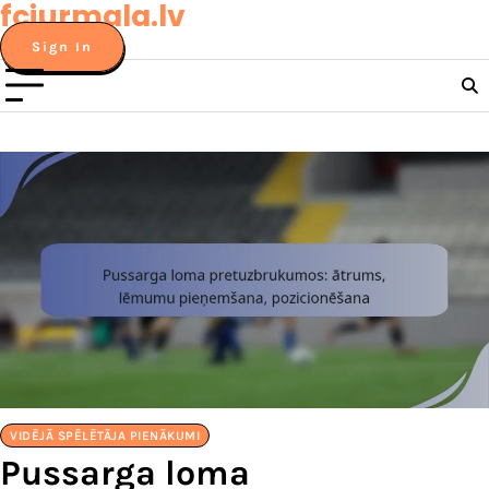
fcjurmala.lv
Skip
to
Sign In
content
VIDĒJĀ SPĒLĒTĀJA PIENĀKUMI
Pussarga loma