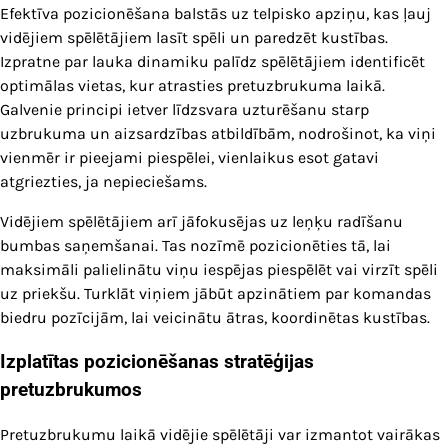
Efektīva pozicionēšana balstās uz telpisko apziņu, kas ļauj
vidējiem spēlētājiem lasīt spēli un paredzēt kustības.
Izpratne par lauka dinamiku palīdz spēlētājiem identificēt
optimālas vietas, kur atrasties pretuzbrukuma laikā.
Galvenie principi ietver līdzsvara uzturēšanu starp
uzbrukuma un aizsardzības atbildībām, nodrošinot, ka viņi
vienmēr ir pieejami piespēlei, vienlaikus esot gatavi
atgriezties, ja nepieciešams.
Vidējiem spēlētājiem arī jāfokusējas uz leņķu radīšanu
bumbas saņemšanai. Tas nozīmē pozicionēties tā, lai
maksimāli palielinātu viņu iespējas piespēlēt vai virzīt spēli
uz priekšu. Turklāt viņiem jābūt apzinātiem par komandas
biedru pozīcijām, lai veicinātu ātras, koordinētas kustības.
Izplatītas pozicionēšanas stratēģijas
pretuzbrukumos
Pretuzbrukumu laikā vidējie spēlētāji var izmantot vairākas