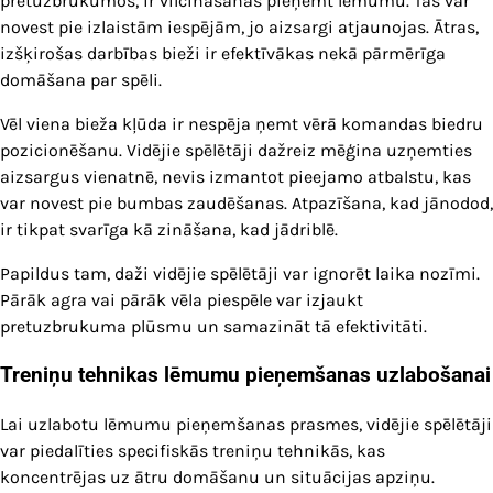
pretuzbrukumos, ir vilcināšanās pieņemt lēmumu. Tas var
novest pie izlaistām iespējām, jo aizsargi atjaunojas. Ātras,
izšķirošas darbības bieži ir efektīvākas nekā pārmērīga
domāšana par spēli.
Vēl viena bieža kļūda ir nespēja ņemt vērā komandas biedru
pozicionēšanu. Vidējie spēlētāji dažreiz mēģina uzņemties
aizsargus vienatnē, nevis izmantot pieejamo atbalstu, kas
var novest pie bumbas zaudēšanas. Atpazīšana, kad jānodod,
ir tikpat svarīga kā zināšana, kad jādriblē.
Papildus tam, daži vidējie spēlētāji var ignorēt laika nozīmi.
Pārāk agra vai pārāk vēla piespēle var izjaukt
pretuzbrukuma plūsmu un samazināt tā efektivitāti.
Treniņu tehnikas lēmumu pieņemšanas uzlabošanai
Lai uzlabotu lēmumu pieņemšanas prasmes, vidējie spēlētāji
var piedalīties specifiskās treniņu tehnikās, kas
koncentrējas uz ātru domāšanu un situācijas apziņu.