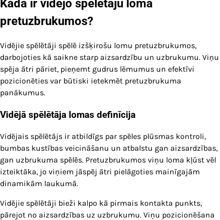
Kāda ir vidējo spēlētāju loma
pretuzbrukumos?
Vidējie spēlētāji spēlē izšķirošu lomu pretuzbrukumos,
darbojoties kā saikne starp aizsardzību un uzbrukumu. Viņu
spēja ātri pāriet, pieņemt gudrus lēmumus un efektīvi
pozicionēties var būtiski ietekmēt pretuzbrukuma
panākumus.
Vidējā spēlētāja lomas definīcija
Vidējais spēlētājs ir atbildīgs par spēles plūsmas kontroli,
bumbas kustības veicināšanu un atbalstu gan aizsardzības,
gan uzbrukuma spēlēs. Pretuzbrukumos viņu loma kļūst vēl
izteiktāka, jo viņiem jāspēj ātri pielāgoties mainīgajām
dinamikām laukumā.
Vidējie spēlētāji bieži kalpo kā pirmais kontakta punkts,
pārejot no aizsardzības uz uzbrukumu. Viņu pozicionēšana