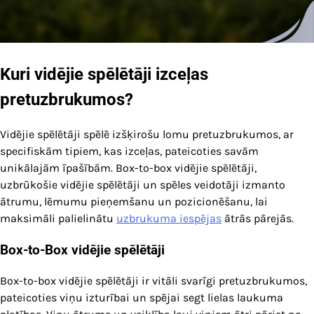
Kuri vidējie spēlētāji izceļas
pretuzbrukumos?
Vidējie spēlētāji spēlē izšķirošu lomu pretuzbrukumos, ar
specifiskām tipiem, kas izceļas, pateicoties savām
unikālajām īpašībām. Box-to-box vidējie spēlētāji,
uzbrūkošie vidējie spēlētāji un spēles veidotāji izmanto
ātrumu, lēmumu pieņemšanu un pozicionēšanu, lai
maksimāli palielinātu
uzbrukuma iespējas
ātrās pārejās.
Box-to-Box vidējie spēlētāji
Box-to-box vidējie spēlētāji ir vitāli svarīgi pretuzbrukumos,
pateicoties viņu izturībai un spējai segt lielas laukuma