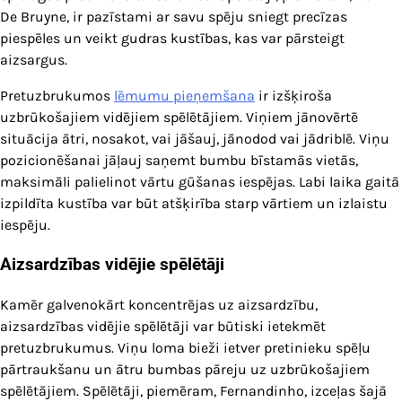
De Bruyne, ir pazīstami ar savu spēju sniegt precīzas
piespēles un veikt gudras kustības, kas var pārsteigt
aizsargus.
Pretuzbrukumos
lēmumu pieņemšana
ir izšķiroša
uzbrūkošajiem vidējiem spēlētājiem. Viņiem jānovērtē
situācija ātri, nosakot, vai jāšauj, jānodod vai jādriblē. Viņu
pozicionēšanai jāļauj saņemt bumbu bīstamās vietās,
maksimāli palielinot vārtu gūšanas iespējas. Labi laika gaitā
izpildīta kustība var būt atšķirība starp vārtiem un izlaistu
iespēju.
Aizsardzības vidējie spēlētāji
Kamēr galvenokārt koncentrējas uz aizsardzību,
aizsardzības vidējie spēlētāji var būtiski ietekmēt
pretuzbrukumus. Viņu loma bieži ietver pretinieku spēļu
pārtraukšanu un ātru bumbas pāreju uz uzbrūkošajiem
spēlētājiem. Spēlētāji, piemēram, Fernandinho, izceļas šajā