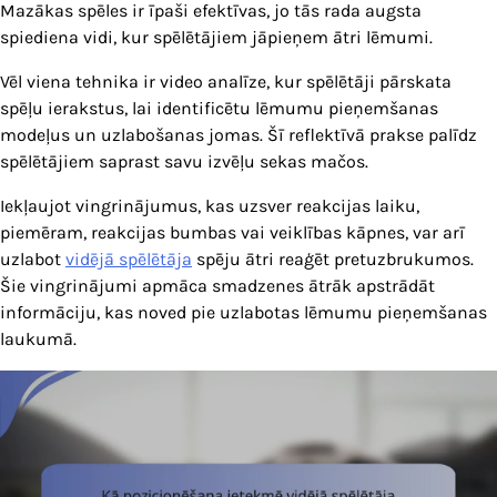
Mazākas spēles ir īpaši efektīvas, jo tās rada augsta
spiediena vidi, kur spēlētājiem jāpieņem ātri lēmumi.
Vēl viena tehnika ir video analīze, kur spēlētāji pārskata
spēļu ierakstus, lai identificētu lēmumu pieņemšanas
modeļus un uzlabošanas jomas. Šī reflektīvā prakse palīdz
spēlētājiem saprast savu izvēļu sekas mačos.
Iekļaujot vingrinājumus, kas uzsver reakcijas laiku,
piemēram, reakcijas bumbas vai veiklības kāpnes, var arī
uzlabot
vidējā spēlētāja
spēju ātri reaģēt pretuzbrukumos.
Šie vingrinājumi apmāca smadzenes ātrāk apstrādāt
informāciju, kas noved pie uzlabotas lēmumu pieņemšanas
laukumā.