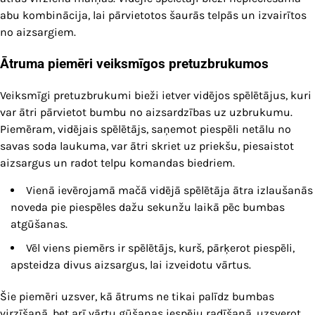
abu kombinācija, lai pārvietotos šaurās telpās un izvairītos
no aizsargiem.
Ātruma piemēri veiksmīgos pretuzbrukumos
Veiksmīgi pretuzbrukumi bieži ietver vidējos spēlētājus, kuri
var ātri pārvietot bumbu no aizsardzības uz uzbrukumu.
Piemēram, vidējais spēlētājs, saņemot piespēli netālu no
savas soda laukuma, var ātri skriet uz priekšu, piesaistot
aizsargus un radot telpu komandas biedriem.
Vienā ievērojamā mačā vidējā spēlētāja ātra izlaušanās
noveda pie piespēles dažu sekunžu laikā pēc bumbas
atgūšanas.
Vēl viens piemērs ir spēlētājs, kurš, pārķerot piespēli,
apsteidza divus aizsargus, lai izveidotu vārtus.
Šie piemēri uzsver, kā ātrums ne tikai palīdz bumbas
virzīšanā, bet arī vārtu gūšanas iespēju radīšanā, uzsverot