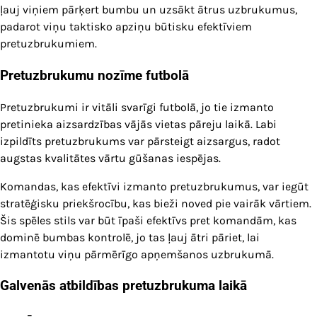
ļauj viņiem pārķert bumbu un uzsākt ātrus uzbrukumus,
padarot viņu taktisko apziņu būtisku efektīviem
pretuzbrukumiem.
Pretuzbrukumu nozīme futbolā
Pretuzbrukumi ir vitāli svarīgi futbolā, jo tie izmanto
pretinieka aizsardzības vājās vietas pāreju laikā. Labi
izpildīts pretuzbrukums var pārsteigt aizsargus, radot
augstas kvalitātes vārtu gūšanas iespējas.
Komandas, kas efektīvi izmanto pretuzbrukumus, var iegūt
stratēģisku priekšrocību, kas bieži noved pie vairāk vārtiem.
Šis spēles stils var būt īpaši efektīvs pret komandām, kas
dominē bumbas kontrolē, jo tas ļauj ātri pāriet, lai
izmantotu viņu pārmērīgo apņemšanos uzbrukumā.
Galvenās atbildības pretuzbrukuma laikā