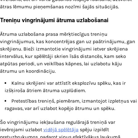
ātras lēmumu pieņemšanas nozīmi šajās situācijās.
Treniņu vingrinājumi ātruma uzlabošanai
Ātruma uzlabošana prasa mērķtiecīgus treniņu
vingrinājumus, kas koncentrējas gan uz paātrinājumu, gan
skrējienu. Bieži izmantotie vingrinājumi ietver skrējiena
intervālus, kur spēlētāji skrien īsās distancēs, kam seko
atpūtas periodi, un veiklības kāpnes, lai uzlabotu kāju
ātrumu un koordināciju.
Kalnu skrējieni var attīstīt eksplozīvu spēku, kas ir
izšķiroša ātriem ātruma uzplūdiem.
Pretestības treniņš, piemēram, izmantojot izpletņus vai
ragavas, var arī uzlabot kopējo ātrumu un spēku.
Šo vingrinājumu iekļaušana regulārajā treniņā var
ievērojami uzlabot
vidējā spēlētāja
spēju izpildīt
pretuzbrukumos, padarot viņus efektīvākus laukumā.