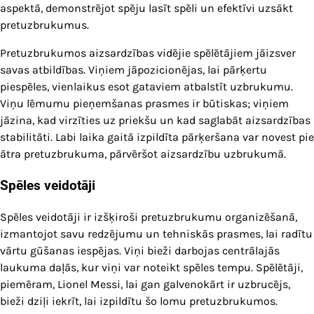
aspektā, demonstrējot spēju lasīt spēli un efektīvi uzsākt
pretuzbrukumus.
Pretuzbrukumos aizsardzības vidējie spēlētājiem jāizsver
savas atbildības. Viņiem jāpozicionējas, lai pārķertu
piespēles, vienlaikus esot gataviem atbalstīt uzbrukumu.
Viņu lēmumu pieņemšanas prasmes ir būtiskas; viņiem
jāzina, kad virzīties uz priekšu un kad saglabāt aizsardzības
stabilitāti. Labi laika gaitā izpildīta pārķeršana var novest pie
ātra pretuzbrukuma, pārvēršot aizsardzību uzbrukumā.
Spēles veidotāji
Spēles veidotāji ir izšķiroši pretuzbrukumu organizēšanā,
izmantojot savu redzējumu un tehniskās prasmes, lai radītu
vārtu gūšanas iespējas. Viņi bieži darbojas centrālajās
laukuma daļās, kur viņi var noteikt spēles tempu. Spēlētāji,
piemēram, Lionel Messi, lai gan galvenokārt ir uzbrucējs,
bieži dziļi iekrīt, lai izpildītu šo lomu pretuzbrukumos.