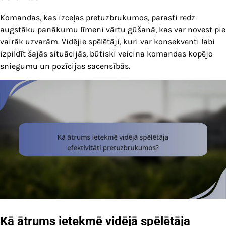
Komandas, kas izceļas pretuzbrukumos, parasti redz
augstāku panākumu līmeni vārtu gūšanā, kas var novest pie
vairāk uzvarām. Vidējie spēlētāji, kuri var konsekventi labi
izpildīt šajās situācijās, būtiski veicina komandas kopējo
sniegumu un pozīcijas sacensībās.
Kā ātrums ietekmē vidējā spēlētāja