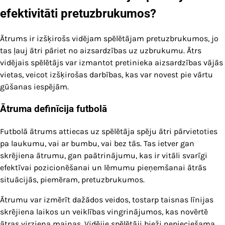
efektivitāti pretuzbrukumos?
Ātrums ir izšķirošs vidējam spēlētājam pretuzbrukumos, jo
tas ļauj ātri pāriet no aizsardzības uz uzbrukumu. Ātrs
vidējais spēlētājs var izmantot pretinieka aizsardzības vājās
vietas, veicot izšķirošas darbības, kas var novest pie vārtu
gūšanas iespējām.
Ātruma definīcija futbolā
Futbolā ātrums attiecas uz spēlētāja spēju ātri pārvietoties
pa laukumu, vai ar bumbu, vai bez tās. Tas ietver gan
skrējiena ātrumu, gan paātrinājumu, kas ir vitāli svarīgi
efektīvai pozicionēšanai un lēmumu pieņemšanai ātrās
situācijās, piemēram, pretuzbrukumos.
Ātrumu var izmērīt dažādos veidos, tostarp taisnas līnijas
skrējiena laikos un veiklības vingrinājumos, kas novērtē
ātras virziena maiņas. Vidējie spēlētāji bieži nepieciešama