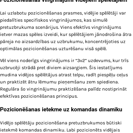
Lai uzlabotu pozicionēšanas prasmes, vidējie spēlētāji var
piedalīties specifiskos vingrinājumos, kas simulē
pretuzbrukuma scenārijus. Viens efektīvs vingrinājums
ietver mazas spēles izveidi, kur spēlētājiem jānodrošina ātra
pāreja no aizsardzības uz uzbrukumu, koncentrējoties uz
optimālas pozicionēšanas uzturēšanu visā spēlē.
Vēl viens noderīgs vingrinājums ir “3v2” uzdevums, kur trīs
uzbrucēji strādā pret diviem aizsargiem. Šis iestatījums
mudina vidējos spēlētājus atrast telpu, radīt piespēļu ceļus
un praktizēt ātru lēmumu pieņemšanu zem spiediena.
Regulāra šo vingrinājumu praktizēšana palīdz nostiprināt
efektīvas pozicionēšanas principus.
Pozicionēšanas ietekme uz komandas dinamiku
Vidējo spēlētāju pozicionēšana pretuzbrukumos būtiski
ietekmē komandas dinamiku. Labi pozicionēts vidējais