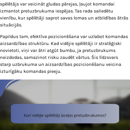
spēlētājs var veicināt gludas pārejas, ļaujot komandai
izmantot pretuzbrukuma iespējas. Tas rada saliedētu
vienību, kur spēlētāji saprot savas lomas un atbildības ātrās
situācijās.
Papildus tam, efektīva pozicionēšana var uzlabot komandas
aizsardzības struktūru. Kad vidējie spēlētāji ir stratēģiski
novietoti, viņi var ātri atgūt bumbu, ja pretuzbrukums
neizdodas, samazinot risku zaudēt vārtus. Šis līdzsvars
starp uzbrukuma un aizsardzības pozicionēšanu veicina
izturīgāku komandas pieeju.