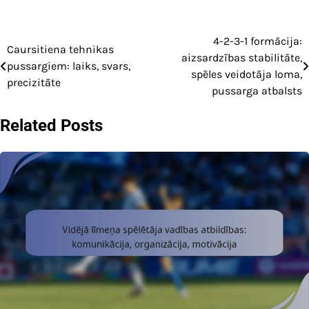
4-2-3-1 formācija:
Post
Caursitiena tehnikas
aizsardzības stabilitāte,
pussargiem: laiks, svars,
navigation
spēles veidotāja loma,
precizitāte
pussarga atbalsts
Related Posts