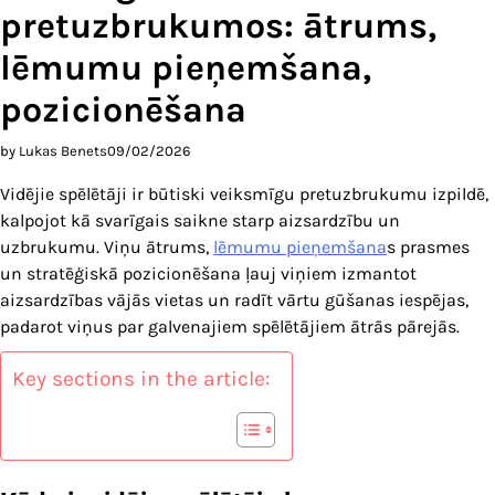
pretuzbrukumos: ātrums,
lēmumu pieņemšana,
pozicionēšana
by Lukas Benets
09/02/2026
Vidējie spēlētāji ir būtiski veiksmīgu pretuzbrukumu izpildē,
kalpojot kā svarīgais saikne starp aizsardzību un
uzbrukumu. Viņu ātrums,
lēmumu pieņemšana
s prasmes
un stratēģiskā pozicionēšana ļauj viņiem izmantot
aizsardzības vājās vietas un radīt vārtu gūšanas iespējas,
padarot viņus par galvenajiem spēlētājiem ātrās pārejās.
Key sections in the article: