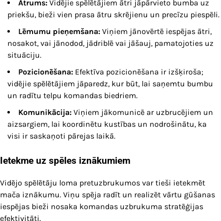
Ātrums:
Vidējie spēlētājiem ātri jāpārvieto bumba uz
priekšu, bieži vien prasa ātru skrējienu un precīzu piespēli.
Lēmumu pieņemšana:
Viņiem jānovērtē iespējas ātri,
nosakot, vai jānodod, jādriblē vai jāšauj, pamatojoties uz
situāciju.
Pozicionēšana:
Efektīva pozicionēšana ir izšķiroša;
vidējie spēlētājiem jāparedz, kur būt, lai saņemtu bumbu
un radītu telpu komandas biedriem.
Komunikācija:
Viņiem jākomunicē ar uzbrucējiem un
aizsargiem, lai koordinētu kustības un nodrošinātu, ka
visi ir saskaņoti pārejas laikā.
Ietekme uz spēles iznākumiem
Vidējo spēlētāju loma pretuzbrukumos var tieši ietekmēt
mača iznākumu. Viņu spēja radīt un realizēt vārtu gūšanas
iespējas bieži nosaka komandas uzbrukuma stratēģijas
efektivitāti.