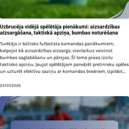
Uzbrucēja vidējā spēlētāja pienākumi: aizsardzības
aizsargāšana, taktiskā apziņa, bumbas noturēšana
Turētājs ir būtisks futbolista komandas panākumiem,
kalpojot kā aizsardzības aizsargs, vienlaikus veicinot
bumbas saglabāšanu un pārejas. Šī loma prasa izcilu
taktisko apziņu, ļaujot spēlētājam paredzēt pretinieku spēles
un uzturēt efektīvu saziņu ar komandas biedriem. Izpildot…
23/01/2026