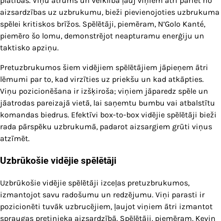
platības. Viņu ātrums un veiklība ļauj viņiem ātri pāriet no
aizsardzības uz uzbrukumu, bieži pievienojoties uzbrukuma
spēlei kritiskos brīžos. Spēlētāji, piemēram, N’Golo Kanté,
piemēro šo lomu, demonstrējot neapturamu enerģiju un
taktisko apziņu.
Pretuzbrukumos šiem vidējiem spēlētājiem jāpieņem ātri
lēmumi par to, kad virzīties uz priekšu un kad atkāpties.
Viņu pozicionēšana ir izšķiroša; viņiem jāparedz spēle un
jāatrodas pareizajā vietā, lai saņemtu bumbu vai atbalstītu
komandas biedrus. Efektīvi box-to-box vidējie spēlētāji bieži
rada pārspēku uzbrukumā, padarot aizsargiem grūti viņus
atzīmēt.
Uzbrūkošie vidējie spēlētāji
Uzbrūkošie vidējie spēlētāji izceļas pretuzbrukumos,
izmantojot savu radošumu un redzējumu. Viņi parasti ir
pozicionēti tuvāk uzbrucējiem, ļaujot viņiem ātri izmantot
spraugas pretinieka aizsardzībā. Spēlētāji, piemēram, Kevin