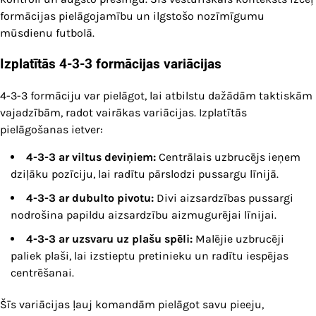
formācijas pielāgojamību un ilgstošo nozīmīgumu
mūsdienu futbolā.
Izplatītās 4-3-3 formācijas variācijas
4-3-3 formāciju var pielāgot, lai atbilstu dažādām taktiskām
vajadzībām, radot vairākas variācijas. Izplatītās
pielāgošanas ietver:
4-3-3 ar viltus deviņiem:
Centrālais uzbrucējs ieņem
dziļāku pozīciju, lai radītu pārslodzi pussargu līnijā.
4-3-3 ar dubulto pivotu:
Divi aizsardzības pussargi
nodrošina papildu aizsardzību aizmugurējai līnijai.
4-3-3 ar uzsvaru uz plašu spēli:
Malējie uzbrucēji
paliek plaši, lai izstieptu pretinieku un radītu iespējas
centrēšanai.
Šīs variācijas ļauj komandām pielāgot savu pieeju,