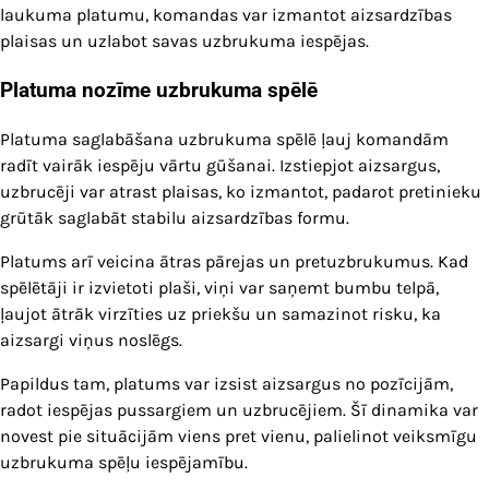
laukuma platumu, komandas var izmantot aizsardzības
plaisas un uzlabot savas uzbrukuma iespējas.
Platuma nozīme uzbrukuma spēlē
Platuma saglabāšana uzbrukuma spēlē ļauj komandām
radīt vairāk iespēju vārtu gūšanai. Izstiepjot aizsargus,
uzbrucēji var atrast plaisas, ko izmantot, padarot pretinieku
grūtāk saglabāt stabilu aizsardzības formu.
Platums arī veicina ātras pārejas un pretuzbrukumus. Kad
spēlētāji ir izvietoti plaši, viņi var saņemt bumbu telpā,
ļaujot ātrāk virzīties uz priekšu un samazinot risku, ka
aizsargi viņus noslēgs.
Papildus tam, platums var izsist aizsargus no pozīcijām,
radot iespējas pussargiem un uzbrucējiem. Šī dinamika var
novest pie situācijām viens pret vienu, palielinot veiksmīgu
uzbrukuma spēļu iespējamību.