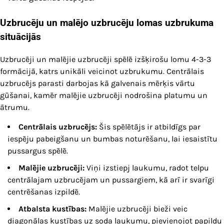
Uzbrucēju un malējo uzbrucēju lomas uzbrukuma
situācijās
Uzbrucēji un malējie uzbrucēji spēlē izšķirošu lomu 4-3-3
formācijā, katrs unikāli veicinot uzbrukumu. Centrālais
uzbrucējs parasti darbojas kā galvenais mērķis vārtu
gūšanai, kamēr malējie uzbrucēji nodrošina platumu un
ātrumu.
Centrālais uzbrucējs:
Šis spēlētājs ir atbildīgs par
iespēju pabeigšanu un bumbas noturēšanu, lai iesaistītu
pussargus spēlē.
Malējie uzbrucēji:
Viņi izstiepj laukumu, radot telpu
centrālajam uzbrucējam un pussargiem, kā arī ir svarīgi
centrēšanas izpildē.
Atbalsta kustības:
Malējie uzbrucēji bieži veic
diagonālas kustības uz soda laukumu, pievienojot papildu