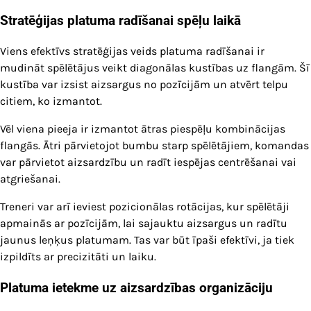
Stratēģijas platuma radīšanai spēļu laikā
Viens efektīvs stratēģijas veids platuma radīšanai ir
mudināt spēlētājus veikt diagonālas kustības uz flangām. Šī
kustība var izsist aizsargus no pozīcijām un atvērt telpu
citiem, ko izmantot.
Vēl viena pieeja ir izmantot ātras piespēļu kombinācijas
flangās. Ātri pārvietojot bumbu starp spēlētājiem, komandas
var pārvietot aizsardzību un radīt iespējas centrēšanai vai
atgriešanai.
Treneri var arī ieviest pozicionālas rotācijas, kur spēlētāji
apmainās ar pozīcijām, lai sajauktu aizsargus un radītu
jaunus leņķus platumam. Tas var būt īpaši efektīvi, ja tiek
izpildīts ar precizitāti un laiku.
Platuma ietekme uz aizsardzības organizāciju