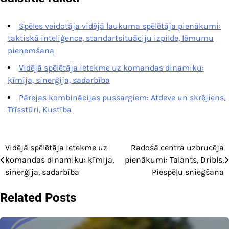
Spēles veidotāja vidējā laukuma spēlētāja pienākumi:
taktiskā inteliģence, standartsituāciju izpilde, lēmumu
pieņemšana
Vidējā spēlētāja ietekme uz komandas dinamiku:
ķīmija, sinerģija, sadarbība
Pārejas kombinācijas pussargiem: Atdeve un skrējiens,
Trīsstūri, Kustība
Vidējā spēlētāja ietekme uz
Radošā centra uzbrucēja
Post
komandas dinamiku: ķīmija,
pienākumi: Talants, Dribls,
navigation
sinerģija, sadarbība
Piespēļu sniegšana
Related Posts