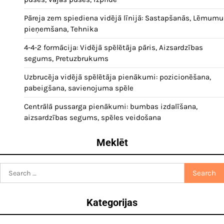
Pāreja zem spiediena vidējā līnijā: Sastapšanās, Lēmumu
pieņemšana, Tehnika
4-4-2 formācija: Vidējā spēlētāja pāris, Aizsardzības
segums, Pretuzbrukums
Uzbrucēja vidējā spēlētāja pienākumi: pozicionēšana,
pabeigšana, savienojuma spēle
Centrālā pussarga pienākumi: bumbas izdalīšana,
aizsardzības segums, spēles veidošana
Meklēt
Search
for:
Kategorijas