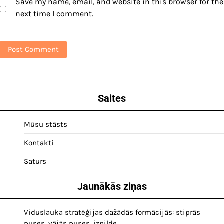
Save my name, email, and website in this browser for the
next time I comment.
Saites
Mūsu stāsts
Kontakti
Saturs
Jaunākās ziņas
Viduslauka stratēģijas dažādās formācijās: stiprās
puses, vājās puses, izpilde