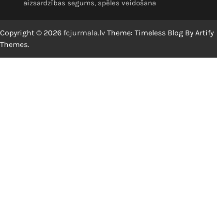
aizsardzības segums, spēles veidošana
Copyright © 2026
fcjurmala.lv
Theme: Timeless Blog By
Artify
Themes
.