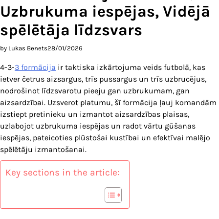
Uzbrukuma iespējas, Vidējā
spēlētāja līdzsvars
by Lukas Benets
28/01/2026
4-3-
3 formācija
ir taktiska izkārtojuma veids futbolā, kas
ietver četrus aizsargus, trīs pussargus un trīs uzbrucējus,
nodrošinot līdzsvarotu pieeju gan uzbrukumam, gan
aizsardzībai. Uzsverot platumu, šī formācija ļauj komandām
izstiept pretinieku un izmantot aizsardzības plaisas,
uzlabojot uzbrukuma iespējas un radot vārtu gūšanas
iespējas, pateicoties plūstošai kustībai un efektīvai malējo
spēlētāju izmantošanai.
Key sections in the article: