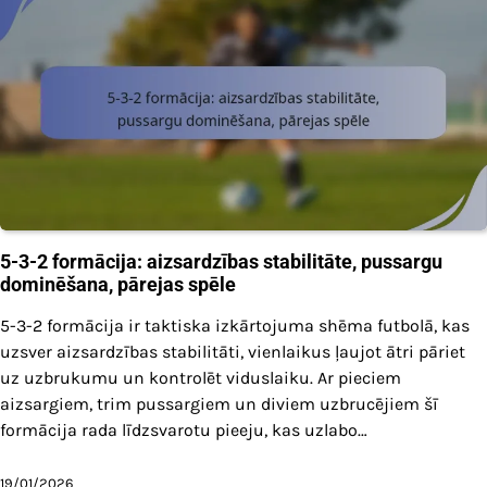
5-3-2 formācija: aizsardzības stabilitāte, pussargu
dominēšana, pārejas spēle
5-3-2 formācija ir taktiska izkārtojuma shēma futbolā, kas
uzsver aizsardzības stabilitāti, vienlaikus ļaujot ātri pāriet
uz uzbrukumu un kontrolēt viduslaiku. Ar pieciem
aizsargiem, trim pussargiem un diviem uzbrucējiem šī
formācija rada līdzsvarotu pieeju, kas uzlabo…
19/01/2026