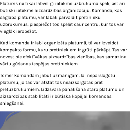
Platums ne tikai labvēlīgi ietekmē uzbrukuma spēli, bet arī
būtiski ietekmē aizsardzības organizāciju. Komanda, kas
saglabā platumu, var labāk pārvaldīt pretinieku
uzbrukumus, piespiežot tos spēlēt caur centru, kur tos var
vieglāk ierobežot.
Kad komanda ir labi organizēta platumā, tā var izveidot
kompakto formu, kuru pretiniekiem ir grūti pārkāpt. Tas var
novest pie efektīvākas aizsardzības vienības, kas samazina
vārtu gūšanas iespējas pretiniekiem.
Tomēr komandām jābūt uzmanīgām, lai nepārslogotu
platumu, jo tas var atstāt tās neaizsargātas pret
pretuzbrukumiem. Līdzsvara panākšana starp platumu un
aizsardzības stabilitāti ir būtiska kopējai komandas
sniegšanai.