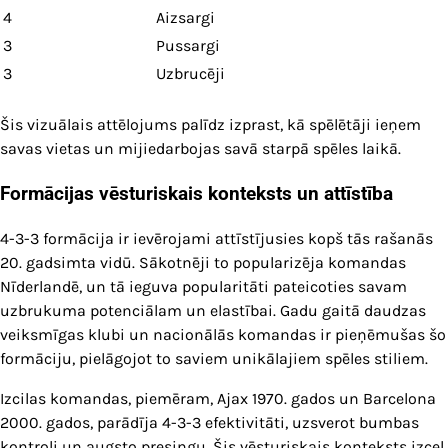
4
Aizsargi
3
Pussargi
3
Uzbrucēji
Šis vizuālais attēlojums palīdz izprast, kā spēlētāji ieņem
savas vietas un mijiedarbojas savā starpā spēles laikā.
Formācijas vēsturiskais konteksts un attīstība
4-3-3 formācija ir ievērojami attīstījusies kopš tās rašanās
20. gadsimta vidū. Sākotnēji to popularizēja komandas
Nīderlandē, un tā ieguva popularitāti pateicoties savam
uzbrukuma potenciālam un elastībai. Gadu gaitā daudzas
veiksmīgas klubi un nacionālās komandas ir pieņēmušas šo
formāciju, pielāgojot to saviem unikālajiem spēles stiliem.
Izcilas komandas, piemēram, Ajax 1970. gados un Barcelona
2000. gados, parādīja 4-3-3 efektivitāti, uzsverot bumbas
kontroli un augsto presingu. Šis vēsturiskais konteksts izceļ