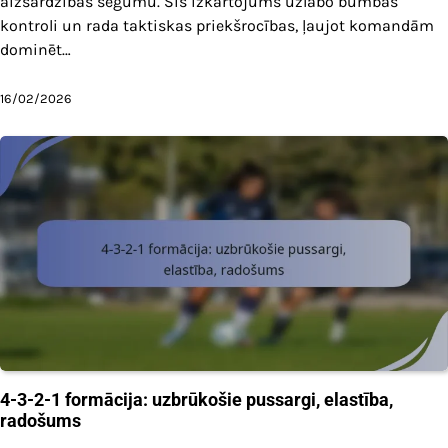
aizsardzības segumu. Šis izkārtojums uzlabo bumbas
kontroli un rada taktiskas priekšrocības, ļaujot komandām
dominēt…
16/02/2026
4-3-2-1 formācija: uzbrūkošie pussargi, elastība,
radošums