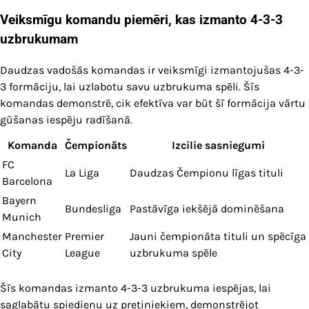
Veiksmīgu komandu piemēri, kas izmanto 4-3-3
uzbrukumam
Daudzas vadošās komandas ir veiksmīgi izmantojušas 4-3-
3 formāciju, lai uzlabotu savu uzbrukuma spēli. Šīs
komandas demonstrē, cik efektīva var būt šī formācija vārtu
gūšanas iespēju radīšanā.
Komanda
Čempionāts
Izcilie sasniegumi
FC
La Liga
Daudzas Čempionu līgas tituli
Barcelona
Bayern
Bundesliga
Pastāvīga iekšējā dominēšana
Munich
Manchester
Premier
Jauni čempionāta tituli un spēcīga
City
League
uzbrukuma spēle
Šīs komandas izmanto 4-3-3 uzbrukuma iespējas, lai
saglabātu spiedienu uz pretiniekiem, demonstrējot