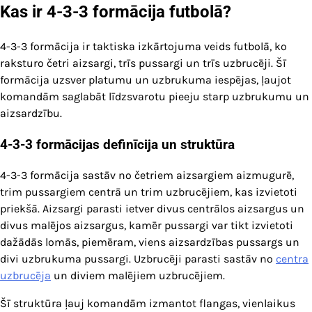
Kas ir 4-3-3 formācija futbolā?
4-3-3 formācija ir taktiska izkārtojuma veids futbolā, ko
raksturo četri aizsargi, trīs pussargi un trīs uzbrucēji. Šī
formācija uzsver platumu un uzbrukuma iespējas, ļaujot
komandām saglabāt līdzsvarotu pieeju starp uzbrukumu un
aizsardzību.
4-3-3 formācijas definīcija un struktūra
4-3-3 formācija sastāv no četriem aizsargiem aizmugurē,
trim pussargiem centrā un trim uzbrucējiem, kas izvietoti
priekšā. Aizsargi parasti ietver divus centrālos aizsargus un
divus malējos aizsargus, kamēr pussargi var tikt izvietoti
dažādās lomās, piemēram, viens aizsardzības pussargs un
divi uzbrukuma pussargi. Uzbrucēji parasti sastāv no
centra
uzbrucēja
un diviem malējiem uzbrucējiem.
Šī struktūra ļauj komandām izmantot flangas, vienlaikus