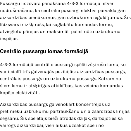
Pussargu līdzsvara panākšana 4-3-3 formācijā ietver
nodrošināšanu, ka centrālie pussargi efektīvi pārvalda gan
aizsardzības pienākumus, gan uzbrukuma ieguldījumus. Šis
līdzsvars ir izšķirošs, lai saglabātu komandas formu,
atvieglotu pārejas un maksimāli palielinātu uzbrukuma
iespējas.
Centrālo pussargu lomas formācijā
4-3-3 formācijā centrālie pussargi spēlē izšķirošu lomu, ko
var iedalīt trīs galvenajās pozīcijās: aizsardzības pussargs,
centrālais pussargs un uzbrukuma pussargs. Katram no
šiem lomu ir atšķirīgas atbildības, kas veicina komandas
kopējo efektivitāti.
Aizsardzības pussargs galvenokārt koncentrējas uz
pretinieku uzbrukumu pārtraukšanu un aizsardzības līnijas
segšanu. Šis spēlētājs bieži atrodas dziļāk, darbojoties kā
vairogs aizsardzībai, vienlaikus uzsākot spēli no