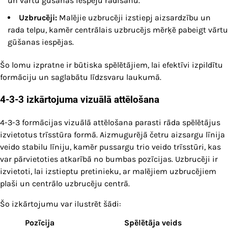
un vārtu gūšanas iespēju radīšanu.
Uzbrucēji:
Malējie uzbrucēji izstiepj aizsardzību un
rada telpu, kamēr centrālais uzbrucējs mērķē pabeigt vārtu
gūšanas iespējas.
Šo lomu izpratne ir būtiska spēlētājiem, lai efektīvi izpildītu
formāciju un saglabātu līdzsvaru laukumā.
4-3-3 izkārtojuma vizuālā attēlošana
4-3-3 formācijas vizuālā attēlošana parasti rāda spēlētājus
izvietotus trīsstūra formā. Aizmugurējā četru aizsargu līnija
veido stabilu līniju, kamēr pussargu trio veido trīsstūri, kas
var pārvietoties atkarībā no bumbas pozīcijas. Uzbrucēji ir
izvietoti, lai izstieptu pretinieku, ar malējiem uzbrucējiem
plaši un centrālo uzbrucēju centrā.
Šo izkārtojumu var ilustrēt šādi:
Pozīcija
Spēlētāja veids