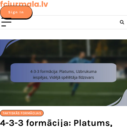
fcjurmala.lv
Skip
to
Sign In
content
TAKTISKĀS FORMĀCIJAS
4-3-3 formācija: Platums,