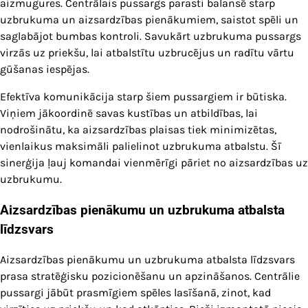
aizmugures. Centrālais pussargs parasti balansē starp
uzbrukuma un aizsardzības pienākumiem, saistot spēli un
saglabājot bumbas kontroli. Savukārt uzbrukuma pussargs
virzās uz priekšu, lai atbalstītu uzbrucējus un radītu vārtu
gūšanas iespējas.
Efektīva komunikācija starp šiem pussargiem ir būtiska.
Viņiem jākoordinē savas kustības un atbildības, lai
nodrošinātu, ka aizsardzības plaisas tiek minimizētas,
vienlaikus maksimāli palielinot uzbrukuma atbalstu. Šī
sinerģija ļauj komandai vienmērīgi pāriet no aizsardzības uz
uzbrukumu.
Aizsardzības pienākumu un uzbrukuma atbalsta
līdzsvars
Aizsardzības pienākumu un uzbrukuma atbalsta līdzsvars
prasa stratēģisku pozicionēšanu un apzināšanos. Centrālie
pussargi jābūt prasmīgiem spēles lasīšanā, zinot, kad