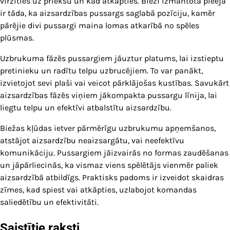
virzīties uz priekšu un kad atkāpties. Bieži izmantotā pieeja
ir tāda, ka aizsardzības pussargs saglabā pozīciju, kamēr
pārējie divi pussargi maina lomas atkarībā no spēles
plūsmas.
Uzbrukuma fāzēs pussargiem jāuztur platums, lai izstieptu
pretinieku un radītu telpu uzbrucējiem. To var panākt,
izvietojot sevi plaši vai veicot pārklājošas kustības. Savukārt
aizsardzības fāzēs viņiem jākompakta pussargu līnija, lai
liegtu telpu un efektīvi atbalstītu aizsardzību.
Biežas kļūdas ietver pārmērīgu uzbrukumu apņemšanos,
atstājot aizsardzību neaizsargātu, vai neefektīvu
komunikāciju. Pussargiem jāizvairās no formas zaudēšanas
un jāpārliecinās, ka vismaz viens spēlētājs vienmēr paliek
aizsardzībā atbildīgs. Praktisks padoms ir izveidot skaidras
zīmes, kad spiest vai atkāpties, uzlabojot komandas
saliedētību un efektivitāti.
Saistītie raksti