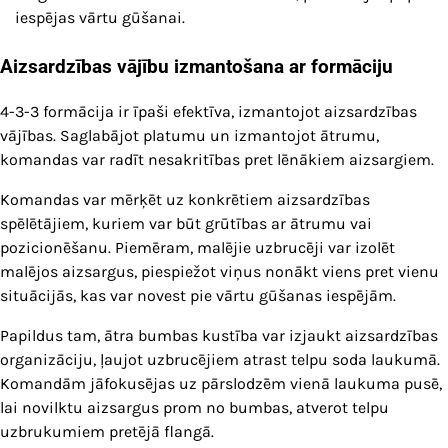
iespējas vārtu gūšanai.
Aizsardzības vājību izmantošana ar formāciju
4-3-3 formācija ir īpaši efektīva, izmantojot aizsardzības
vājības. Saglabājot platumu un izmantojot ātrumu,
komandas var radīt nesakritības pret lēnākiem aizsargiem.
Komandas var mērķēt uz konkrētiem aizsardzības
spēlētājiem, kuriem var būt grūtības ar ātrumu vai
pozicionēšanu. Piemēram, malējie uzbrucēji var izolēt
malējos aizsargus, piespiežot viņus nonākt viens pret vienu
situācijās, kas var novest pie vārtu gūšanas iespējām.
Papildus tam, ātra bumbas kustība var izjaukt aizsardzības
organizāciju, ļaujot uzbrucējiem atrast telpu soda laukumā.
Komandām jāfokusējas uz pārslodzēm vienā laukuma pusē,
lai novilktu aizsargus prom no bumbas, atverot telpu
uzbrukumiem pretējā flangā.