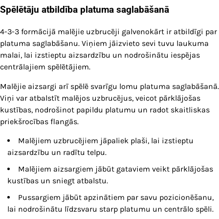
Spēlētāju atbildība platuma saglabāšanā
4-3-3 formācijā malējie uzbrucēji galvenokārt ir atbildīgi par
platuma saglabāšanu. Viņiem jāizvieto sevi tuvu laukuma
malai, lai izstieptu aizsardzību un nodrošinātu iespējas
centrālajiem spēlētājiem.
Malējie aizsargi arī spēlē svarīgu lomu platuma saglabāšanā.
Viņi var atbalstīt malējos uzbrucējus, veicot pārklājošas
kustības, nodrošinot papildu platumu un radot skaitliskas
priekšrocības flangās.
Malējiem uzbrucējiem jāpaliek plaši, lai izstieptu
aizsardzību un radītu telpu.
Malējiem aizsargiem jābūt gataviem veikt pārklājošas
kustības un sniegt atbalstu.
Pussargiem jābūt apzinātiem par savu pozicionēšanu,
lai nodrošinātu līdzsvaru starp platumu un centrālo spēli.