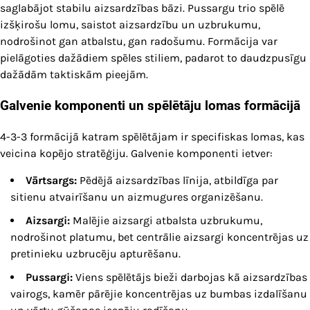
saglabājot stabilu aizsardzības bāzi. Pussargu trio spēlē
izšķirošu lomu, saistot aizsardzību un uzbrukumu,
nodrošinot gan atbalstu, gan radošumu. Formācija var
pielāgoties dažādiem spēles stiliem, padarot to daudzpusīgu
dažādām taktiskām pieejām.
Galvenie komponenti un spēlētāju lomas formācijā
4-3-3 formācijā katram spēlētājam ir specifiskas lomas, kas
veicina kopējo stratēģiju. Galvenie komponenti ietver:
Vārtsargs:
Pēdējā aizsardzības līnija, atbildīga par
sitienu atvairīšanu un aizmugures organizēšanu.
Aizsargi:
Malējie aizsargi atbalsta uzbrukumu,
nodrošinot platumu, bet centrālie aizsargi koncentrējas uz
pretinieku uzbrucēju apturēšanu.
Pussargi:
Viens spēlētājs bieži darbojas kā aizsardzības
vairogs, kamēr pārējie koncentrējas uz bumbas izdalīšanu