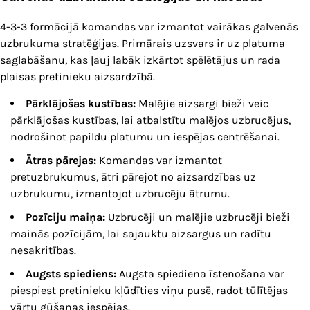
4-3-3 formācijā komandas var izmantot vairākas galvenās
uzbrukuma stratēģijas. Primārais uzsvars ir uz platuma
saglabāšanu, kas ļauj labāk izkārtot spēlētājus un rada
plaisas pretinieku aizsardzībā.
Pārklājošas kustības:
Malējie aizsargi bieži veic
pārklājošas kustības, lai atbalstītu malējos uzbrucējus,
nodrošinot papildu platumu un iespējas centrēšanai.
Ātras pārejas:
Komandas var izmantot
pretuzbrukumus, ātri pārejot no aizsardzības uz
uzbrukumu, izmantojot uzbrucēju ātrumu.
Pozīciju maiņa:
Uzbrucēji un malējie uzbrucēji bieži
mainās pozīcijām, lai sajauktu aizsargus un radītu
nesakritības.
Augsts spiediens:
Augsta spiediena īstenošana var
piespiest pretinieku kļūdīties viņu pusē, radot tūlītējas
vārtu gūšanas iespējas.