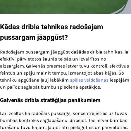
Kādas dribla tehnikas radošajam
pussargam jāapgūst?
Radošajam pussargam jāapgūst dažādas dribla tehnikas, lai
efektīvi pārvietotos šaurās telpās un izvairītos no
aizsargiem. Galvenās prasmes ietver tuvu kontroli, efektīvus
feintus un spēju mainīt tempu, izmantojot abas kājas. Šo
tehniku apgūšana ļauj labākām
spēles veidošanas
iespējām
un palīdz saglabāt bumbu spiediena apstākļos.
Galvenās dribla stratēģijas panākumiem
Lai izceltos kā radošais pussargs, koncentrējieties uz tuvas
bumbas kontroles saglabāšanu, dribējot. Tas ietver bumbas
turēšanu tuvu kājām, ļaujot ātri pielāgoties un pārvietoties.