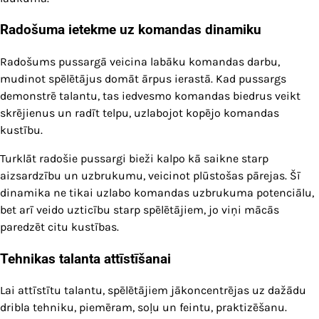
Radošuma ietekme uz komandas dinamiku
Radošums pussargā veicina labāku komandas darbu,
mudinot spēlētājus domāt ārpus ierastā. Kad pussargs
demonstrē talantu, tas iedvesmo komandas biedrus veikt
skrējienus un radīt telpu, uzlabojot kopējo komandas
kustību.
Turklāt radošie pussargi bieži kalpo kā saikne starp
aizsardzību un uzbrukumu, veicinot plūstošas pārejas. Šī
dinamika ne tikai uzlabo komandas uzbrukuma potenciālu,
bet arī veido uzticību starp spēlētājiem, jo viņi mācās
paredzēt citu kustības.
Tehnikas talanta attīstīšanai
Lai attīstītu talantu, spēlētājiem jākoncentrējas uz dažādu
dribla tehniku, piemēram, soļu un feintu, praktizēšanu.