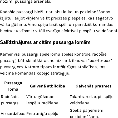
nozīmi pussarga arsenālā.
Radošie pussargi bieži ir ar labu laika un pozicionēšanas
izjūtu, ļaujot viņiem veikt precīzas piespēles, kas sagatavo
vārtu gūšanu. Viņu spēja lasīt spēli un paredzēt komandas
biedru kustības ir vitāli svarīga efektīvai piespēļu veidošanai.
Salīdzinājums ar citām pussarga lomām
Kamēr visi pussargi spēlē lomu spēles kontrolē, radošie
pussargi būtiski atšķiras no aizsardzības vai “box-to-box”
pussargiem. Katram tipam ir atšķirīgas atbildības, kas
veicina komandas kopējo stratēģiju.
Pussarga
Galvenā atbildība
Galvenās prasmes
loma
Radošais
Vārtu gūšanas
Talants, redze, piespēļu
pussargs
iespēju radīšana
veidošana
Spēka paņēmieni,
Aizsardzības
Pretrunīgu spēļu
pozicionēšana,