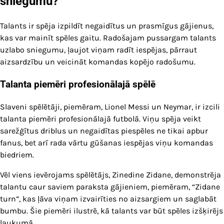
sniegumu?
Talants ir spēja izpildīt negaidītus un prasmīgus gājienus,
kas var mainīt spēles gaitu. Radošajam pussargam talants
uzlabo sniegumu, ļaujot viņam radīt iespējas, pārraut
aizsardzību un veicināt komandas kopējo radošumu.
Talanta piemēri profesionālajā spēlē
Slaveni spēlētāji, piemēram, Lionel Messi un Neymar, ir izcili
talanta piemēri profesionālajā futbolā. Viņu spēja veikt
sarežģītus driblus un negaidītas piespēles ne tikai apbur
fanus, bet arī rada vārtu gūšanas iespējas viņu komandas
biedriem.
Vēl viens ievērojams spēlētājs, Zinedine Zidane, demonstrēja
talantu caur saviem paraksta gājieniem, piemēram, “Zidane
turn”, kas ļāva viņam izvairīties no aizsargiem un saglabāt
bumbu. Šie piemēri ilustrē, kā talants var būt spēles izšķirējs
laukumā.