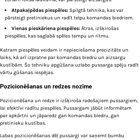
Atpakaļpēdas piespēles:
Spilgtā tehnika, kas var
pārsteigt pretiniekus un radīt telpu komandas biedriem.
Vienas pieskāriena piespēles:
Ātras, izšķirošas
piespēles, kas saglabā spēles tempu un ritmu.
Katram piespēles veidam ir nepieciešama precizitāte un
laiks, kā arī izpratne par komandas biedru un aizsargu
kustībām. Šo tehniku apgūšana uzlabo pussarga spēju radīt
vārtu gūšanas iespējas.
Pozicionēšanas un redzes nozīme
Pozicionēšana un redze ir izšķiroša radošajiem pussargiem,
lai efektīvi radītu piespēles. Pussargam jābūt informētam
par apkārtni un jāparedz gan komandas biedru, gan
pretinieku kustības.
Labas pozicionēšanas dēļ pussargi var saņemt bumbu