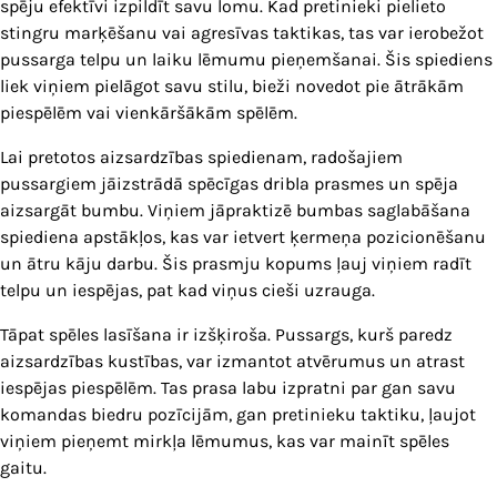
spēju efektīvi izpildīt savu lomu. Kad pretinieki pielieto
stingru marķēšanu vai agresīvas taktikas, tas var ierobežot
pussarga telpu un laiku lēmumu pieņemšanai. Šis spiediens
liek viņiem pielāgot savu stilu, bieži novedot pie ātrākām
piespēlēm vai vienkāršākām spēlēm.
Lai pretotos aizsardzības spiedienam, radošajiem
pussargiem jāizstrādā spēcīgas dribla prasmes un spēja
aizsargāt bumbu. Viņiem jāpraktizē bumbas saglabāšana
spiediena apstākļos, kas var ietvert ķermeņa pozicionēšanu
un ātru kāju darbu. Šis prasmju kopums ļauj viņiem radīt
telpu un iespējas, pat kad viņus cieši uzrauga.
Tāpat spēles lasīšana ir izšķiroša. Pussargs, kurš paredz
aizsardzības kustības, var izmantot atvērumus un atrast
iespējas piespēlēm. Tas prasa labu izpratni par gan savu
komandas biedru pozīcijām, gan pretinieku taktiku, ļaujot
viņiem pieņemt mirkļa lēmumus, kas var mainīt spēles
gaitu.