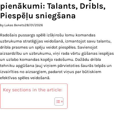
pienākumi: Talants, Dribls,
Piespēļu sniegšana
by Lukas Benets
28/01/2026
Radošais pussargs spēlē izšķirošu lomu komandas
uzbrukuma stratēģijas veidošanā, izmantojot savu talantu,
dribla prasmes un spēju veidot piespēles. Savienojot
aizsardzību un uzbrukumu, viņi rada vārtu gūšanas iespējas
un uzlabo komandas kopējo radošumu. Dažādu dribla
tehniku apgūšana ļauj viņiem pārvietoties šaurās telpās un
izvairīties no aizsargiem, padarot viņus par būtiskiem
efektīvas spēles veidošanā.
Key sections in the article: