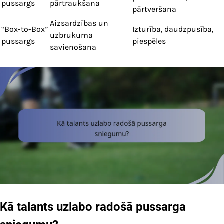
pussargs
pārtraukšana
pārtveršana
Aizsardzības un
“Box-to-Box”
Izturība, daudzpusība,
uzbrukuma
pussargs
piespēles
savienošana
Kā talants uzlabo radošā pussarga