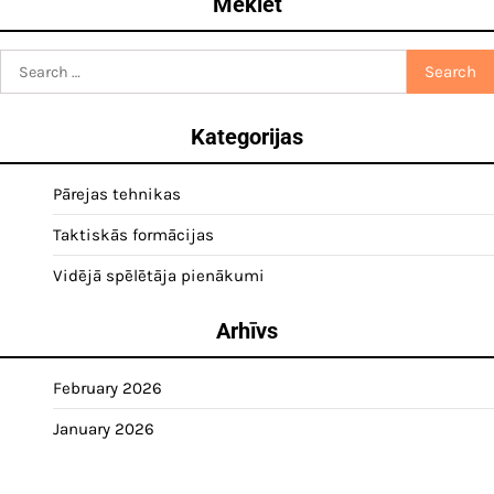
Meklēt
Search
for:
Kategorijas
Pārejas tehnikas
Taktiskās formācijas
Vidējā spēlētāja pienākumi
Arhīvs
February 2026
January 2026