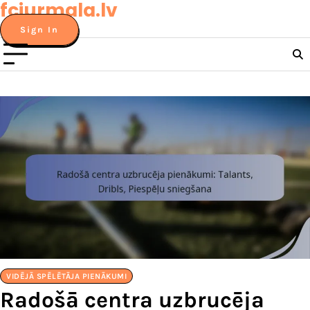
fcjurmala.lv
Skip
to
Sign In
content
VIDĒJĀ SPĒLĒTĀJA PIENĀKUMI
Radošā centra uzbrucēja