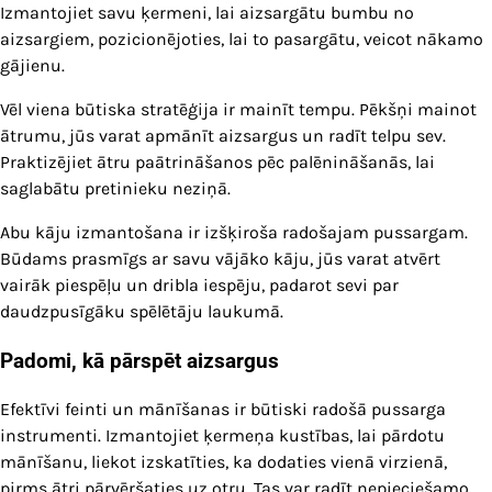
Izmantojiet savu ķermeni, lai aizsargātu bumbu no
aizsargiem, pozicionējoties, lai to pasargātu, veicot nākamo
gājienu.
Vēl viena būtiska stratēģija ir mainīt tempu. Pēkšņi mainot
ātrumu, jūs varat apmānīt aizsargus un radīt telpu sev.
Praktizējiet ātru paātrināšanos pēc palēnināšanās, lai
saglabātu pretinieku neziņā.
Abu kāju izmantošana ir izšķiroša radošajam pussargam.
Būdams prasmīgs ar savu vājāko kāju, jūs varat atvērt
vairāk piespēļu un dribla iespēju, padarot sevi par
daudzpusīgāku spēlētāju laukumā.
Padomi, kā pārspēt aizsargus
Efektīvi feinti un mānīšanas ir būtiski radošā pussarga
instrumenti. Izmantojiet ķermeņa kustības, lai pārdotu
mānīšanu, liekot izskatīties, ka dodaties vienā virzienā,
pirms ātri pārvēršaties uz otru. Tas var radīt nepieciešamo