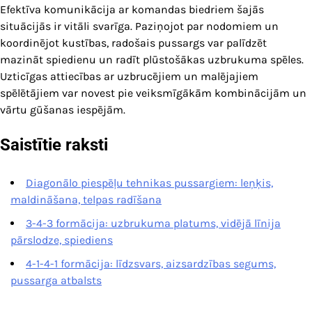
Efektīva komunikācija ar komandas biedriem šajās
situācijās ir vitāli svarīga. Paziņojot par nodomiem un
koordinējot kustības, radošais pussargs var palīdzēt
mazināt spiedienu un radīt plūstošākas uzbrukuma spēles.
Uzticīgas attiecības ar uzbrucējiem un malējajiem
spēlētājiem var novest pie veiksmīgākām kombinācijām un
vārtu gūšanas iespējām.
Saistītie raksti
Diagonālo piespēļu tehnikas pussargiem: leņķis,
maldināšana, telpas radīšana
3-4-3 formācija: uzbrukuma platums, vidējā līnija
pārslodze, spiediens
4-1-4-1 formācija: līdzsvars, aizsardzības segums,
pussarga atbalsts