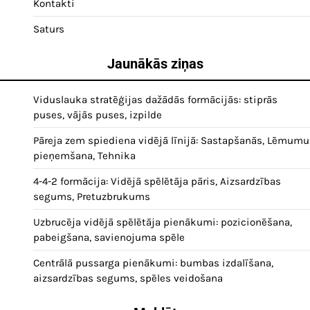
Kontakti
Saturs
Jaunākās ziņas
Viduslauka stratēģijas dažādās formācijās: stiprās
puses, vājās puses, izpilde
Pāreja zem spiediena vidējā līnijā: Sastapšanās, Lēmumu
pieņemšana, Tehnika
4-4-2 formācija: Vidējā spēlētāja pāris, Aizsardzības
segums, Pretuzbrukums
Uzbrucēja vidējā spēlētāja pienākumi: pozicionēšana,
pabeigšana, savienojuma spēle
Centrālā pussarga pienākumi: bumbas izdalīšana,
aizsardzības segums, spēles veidošana