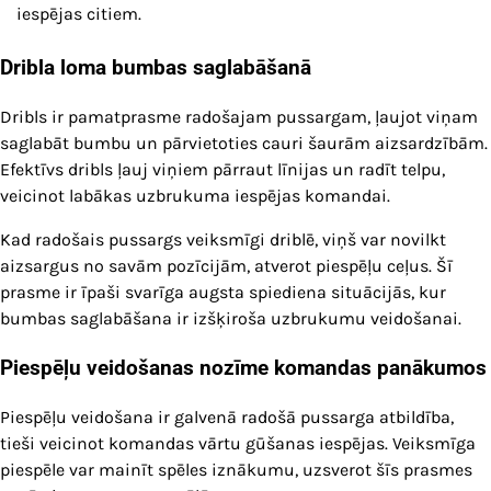
iespējas citiem.
Dribla loma bumbas saglabāšanā
Dribls ir pamatprasme radošajam pussargam, ļaujot viņam
saglabāt bumbu un pārvietoties cauri šaurām aizsardzībām.
Efektīvs dribls ļauj viņiem pārraut līnijas un radīt telpu,
veicinot labākas uzbrukuma iespējas komandai.
Kad radošais pussargs veiksmīgi driblē, viņš var novilkt
aizsargus no savām pozīcijām, atverot piespēļu ceļus. Šī
prasme ir īpaši svarīga augsta spiediena situācijās, kur
bumbas saglabāšana ir izšķiroša uzbrukumu veidošanai.
Piespēļu veidošanas nozīme komandas panākumos
Piespēļu veidošana ir galvenā radošā pussarga atbildība,
tieši veicinot komandas vārtu gūšanas iespējas. Veiksmīga
piespēle var mainīt spēles iznākumu, uzsverot šīs prasmes