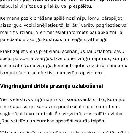
telpu, lai virzītos uz priekšu vai piespēlētu.
Ķermeņa pozicionēšana spēlē nozīmīgu lomu, pārspējot
aizsargus. Pozicionējieties tā, lai ātri varētu pagriezties vai
mainīt virzienu. Vienmēr esiet informēts par apkārtni, lai
paredzētu aizsargu kustības un reaģētu attiecīgi.
Praktizējiet viens pret vienu scenārijus, lai uzlabotu savu
spēju pārspēt aizsargus. Izveidojiet vingrinājumus, kur jūs
sacenšaties ar aizsargu, koncentrējoties uz dribla prasmju
izmantošanu, lai efektīvi manevrētu ap viņiem.
Vingrinājumi dribla prasmju uzlabošanai
Viens efektīvs vingrinājums ir konusveida dribls, kurā jūs
izveidojat sēriju konus un praktizējat izsist cauri tiem,
saglabājot tuvu kontroli. Šis vingrinājums palīdz uzlabot
jūsu veiklību un bumbas apstrādi šaurās telpās.
Vēl viens noderīgs vingrinājums ir 1v1 prakse, kurā jūs pāris