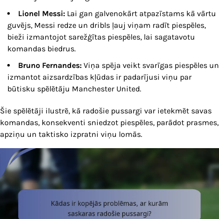
Lionel Messi:
Lai gan galvenokārt atpazīstams kā vārtu
guvējs, Messi redze un dribls ļauj viņam radīt piespēles,
bieži izmantojot sarežģītas piespēles, lai sagatavotu
komandas biedrus.
Bruno Fernandes:
Viņa spēja veikt svarīgas piespēles un
izmantot aizsardzības kļūdas ir padarījusi viņu par
būtisku spēlētāju Manchester United.
Šie spēlētāji ilustrē, kā radošie pussargi var ietekmēt savas
komandas, konsekventi sniedzot piespēles, parādot prasmes,
apziņu un taktisko izpratni viņu lomās.