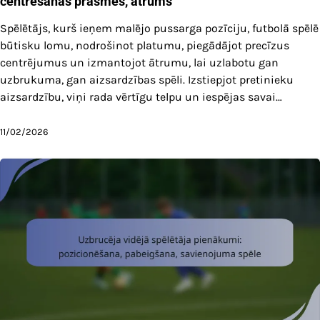
centrēšanas prasmes, ātrums
Spēlētājs, kurš ieņem malējo pussarga pozīciju, futbolā spēlē
būtisku lomu, nodrošinot platumu, piegādājot precīzus
centrējumus un izmantojot ātrumu, lai uzlabotu gan
uzbrukuma, gan aizsardzības spēli. Izstiepjot pretinieku
aizsardzību, viņi rada vērtīgu telpu un iespējas savai…
11/02/2026