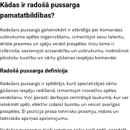
Kādas ir radošā pussarga
pamatatbildības?
Radošais pussargs galvenokārt ir atbildīgs par komandas
uzbrukuma spēles organizēšanu, izmantojot savu talantu,
dribla prasmes un spēju veidot piespēles. Viņu loma ir
izšķiroša, savienojot aizsardzību un uzbrukumu, nodrošinot
plūstošu kustību un vārtu gūšanas iespējas komandai.
Radošā pussarga definīcija
Radošais pussargs ir spēlētājs, kurš specializējas vārtu
gūšanas iespēju radīšanā, izmantojot inovatīvu spēles
veidošanu. Viņi parasti darbojas centrālajā laukumā, kur var
ietekmēt spēli, efektīvi izdalot bumbu un veicot svarīgas
piespēles. Šī pozīcija prasa tehnisko prasmju, redzes un
taktiskās apziņas apvienojumu.
Radošos pussargus bieži raksturo spēja lasīt spēli, paredzēt