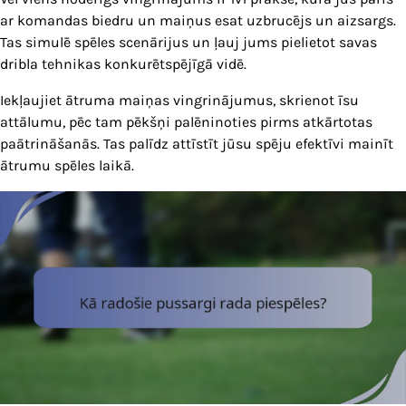
ar komandas biedru un maiņus esat uzbrucējs un aizsargs.
Tas simulē spēles scenārijus un ļauj jums pielietot savas
dribla tehnikas konkurētspējīgā vidē.
Iekļaujiet ātruma maiņas vingrinājumus, skrienot īsu
attālumu, pēc tam pēkšņi palēninoties pirms atkārtotas
paātrināšanās. Tas palīdz attīstīt jūsu spēju efektīvi mainīt
ātrumu spēles laikā.