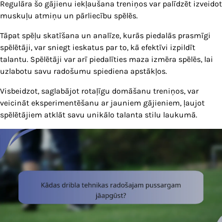
Regulāra šo gājienu iekļaušana treniņos var palīdzēt izveidot
muskuļu atmiņu un pārliecību spēlēs.
Tāpat spēļu skatīšana un analīze, kurās piedalās prasmīgi
spēlētāji, var sniegt ieskatus par to, kā efektīvi izpildīt
talantu. Spēlētāji var arī piedalīties maza izmēra spēlēs, lai
uzlabotu savu radošumu spiediena apstākļos.
Visbeidzot, saglabājot rotaļīgu domāšanu treniņos, var
veicināt eksperimentēšanu ar jauniem gājieniem, ļaujot
spēlētājiem atklāt savu unikālo talanta stilu laukumā.