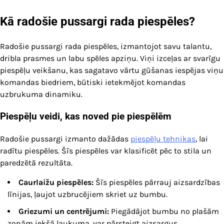
Kā radošie pussargi rada piespēles?
Radošie pussargi rada piespēles, izmantojot savu talantu,
dribla prasmes un labu spēles apziņu. Viņi izceļas ar svarīgu
piespēļu veikšanu, kas sagatavo vārtu gūšanas iespējas viņu
komandas biedriem, būtiski ietekmējot komandas
uzbrukuma dinamiku.
Piespēļu veidi, kas noved pie piespēlēm
Radošie pussargi izmanto dažādas
piespēļu tehnikas
, lai
radītu piespēles. Šīs piespēles var klasificēt pēc to stila un
paredzētā rezultāta.
Caurlaižu piespēles:
Šīs piespēles pārrauj aizsardzības
līnijas, ļaujot uzbrucējiem skriet uz bumbu.
Griezumi un centrējumi:
Piegādājot bumbu no plašām
zonām iekšā laukuma, var pārsteigt aizsargus.