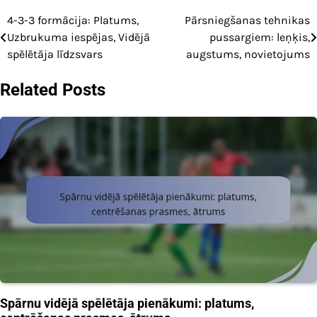
4-3-3 formācija: Platums,
Pārsniegšanas tehnikas
Post
Uzbrukuma iespējas, Vidējā
pussargiem: leņķis,
navigation
spēlētāja līdzsvars
augstums, novietojums
Related Posts
Spārnu vidējā spēlētāja pienākumi: platums,