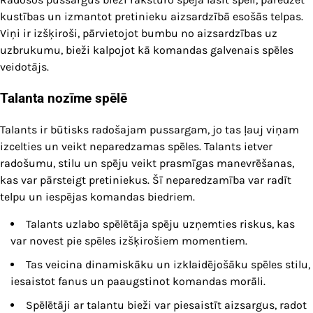
kustības un izmantot pretinieku aizsardzībā esošās telpas.
Viņi ir izšķiroši, pārvietojot bumbu no aizsardzības uz
uzbrukumu, bieži kalpojot kā komandas galvenais spēles
veidotājs.
Talanta nozīme spēlē
Talants ir būtisks radošajam pussargam, jo tas ļauj viņam
izcelties un veikt neparedzamas spēles. Talants ietver
radošumu, stilu un spēju veikt prasmīgas manevrēšanas,
kas var pārsteigt pretiniekus. Šī neparedzamība var radīt
telpu un iespējas komandas biedriem.
Talants uzlabo spēlētāja spēju uzņemties riskus, kas
var novest pie spēles izšķirošiem momentiem.
Tas veicina dinamiskāku un izklaidējošāku spēles stilu,
iesaistot fanus un paaugstinot komandas morāli.
Spēlētāji ar talantu bieži var piesaistīt aizsargus, radot