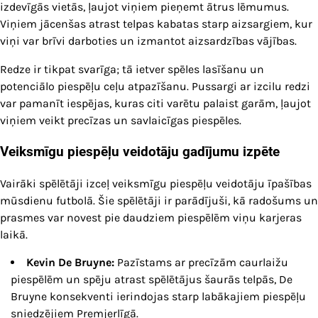
izdevīgās vietās, ļaujot viņiem pieņemt ātrus lēmumus.
Viņiem jācenšas atrast telpas kabatas starp aizsargiem, kur
viņi var brīvi darboties un izmantot aizsardzības vājības.
Redze ir tikpat svarīga; tā ietver spēles lasīšanu un
potenciālo piespēļu ceļu atpazīšanu. Pussargi ar izcilu redzi
var pamanīt iespējas, kuras citi varētu palaist garām, ļaujot
viņiem veikt precīzas un savlaicīgas piespēles.
Veiksmīgu piespēļu veidotāju gadījumu izpēte
Vairāki spēlētāji izceļ veiksmīgu piespēļu veidotāju īpašības
mūsdienu futbolā. Šie spēlētāji ir parādījuši, kā radošums un
prasmes var novest pie daudziem piespēlēm viņu karjeras
laikā.
Kevin De Bruyne:
Pazīstams ar precīzām caurlaižu
piespēlēm un spēju atrast spēlētājus šaurās telpās, De
Bruyne konsekventi ierindojas starp labākajiem piespēļu
sniedzējiem Premjerlīgā.