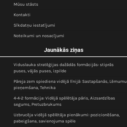
Mūsu stāsts
Kontakti
Sīkdatņu iestatījumi
Noteikumi un nosacījumi
Jaunākās ziņas
Viduslauka stratēģijas dažādās formācijās: stiprās
puses, vājās puses, izpilde
Pāreja zem spiediena vidējā līnijā: Sastapšanās, Lēmumu
pieņemšana, Tehnika
4-4-2 formācija: Vidējā spēlētāja pāris, Aizsardzības
segums, Pretuzbrukums
Uzbrucēja vidējā spēlētāja pienākumi: pozicionēšana,
pabeigšana, savienojuma spēle