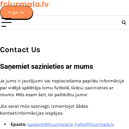
fcjurmala.lv
Skip
to
Sign In
content
Contact Us
Saņemiet sazinieties ar mums
Ja jums ir jautājumi vai nepieciešama papildu informācija
par vidējā spēlētāja lomu futbolā, lūdzu, sazinieties ar
mums. Mēs esam šeit, lai palīdzētu jums!
Jūs varat mūs sasniegt, izmantojot šādas
kontaktinformācijas iespējas:
Epasts:
support@fcjurmala.lv
,
hello@fcjurmala.lv