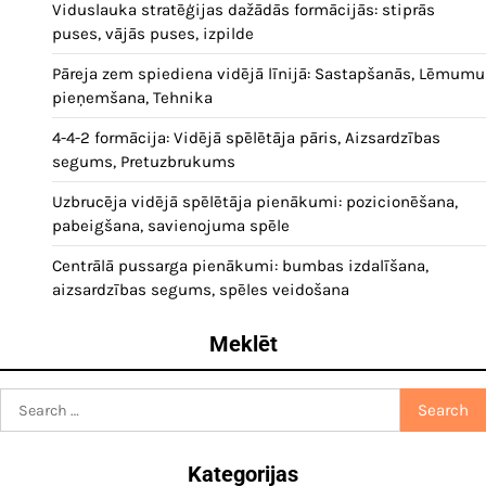
Viduslauka stratēģijas dažādās formācijās: stiprās
puses, vājās puses, izpilde
Pāreja zem spiediena vidējā līnijā: Sastapšanās, Lēmumu
pieņemšana, Tehnika
4-4-2 formācija: Vidējā spēlētāja pāris, Aizsardzības
segums, Pretuzbrukums
Uzbrucēja vidējā spēlētāja pienākumi: pozicionēšana,
pabeigšana, savienojuma spēle
Centrālā pussarga pienākumi: bumbas izdalīšana,
aizsardzības segums, spēles veidošana
Meklēt
Search
for:
Kategorijas