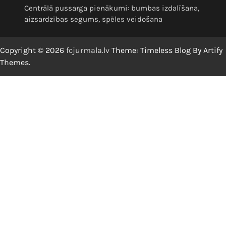
Centrālā pussarga pienākumi: bumbas izdalīšana,
aizsardzības segums, spēles veidošana
Copyright © 2026
fcjurmala.lv
Theme: Timeless Blog By
Artify
Themes
.