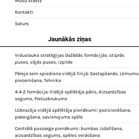
Mūsu stāsts
Kontakti
Saturs
Jaunākās ziņas
Viduslauka stratēģijas dažādās formācijās: stiprās
puses, vājās puses, izpilde
Pāreja zem spiediena vidējā līnijā: Sastapšanās, Lēmumu
pieņemšana, Tehnika
4-4-2 formācija: Vidējā spēlētāja pāris, Aizsardzības
segums, Pretuzbrukums
Uzbrucēja vidējā spēlētāja pienākumi: pozicionēšana,
pabeigšana, savienojuma spēle
Centrālā pussarga pienākumi: bumbas izdalīšana,
aizsardzības segums, spēles veidošana