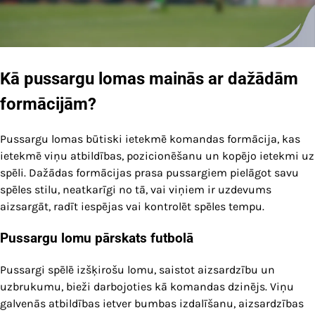
Kā pussargu lomas mainās ar dažādām
formācijām?
Pussargu lomas būtiski ietekmē komandas formācija, kas
ietekmē viņu atbildības, pozicionēšanu un kopējo ietekmi uz
spēli. Dažādas formācijas prasa pussargiem pielāgot savu
spēles stilu, neatkarīgi no tā, vai viņiem ir uzdevums
aizsargāt, radīt iespējas vai kontrolēt spēles tempu.
Pussargu lomu pārskats futbolā
Pussargi spēlē izšķirošu lomu, saistot aizsardzību un
uzbrukumu, bieži darbojoties kā komandas dzinējs. Viņu
galvenās atbildības ietver bumbas izdalīšanu, aizsardzības