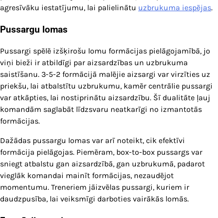
agresīvāku iestatījumu, lai palielinātu
uzbrukuma iespējas
.
Pussargu lomas
Pussargi spēlē izšķirošu lomu formācijas pielāgojamībā, jo
viņi bieži ir atbildīgi par aizsardzības un uzbrukuma
saistīšanu. 3-5-2 formācijā malējie aizsargi var virzīties uz
priekšu, lai atbalstītu uzbrukumu, kamēr centrālie pussargi
var atkāpties, lai nostiprinātu aizsardzību. Šī dualitāte ļauj
komandām saglabāt līdzsvaru neatkarīgi no izmantotās
formācijas.
Dažādas pussargu lomas var arī noteikt, cik efektīvi
formācija pielāgojas. Piemēram, box-to-box pussargs var
sniegt atbalstu gan aizsardzībā, gan uzbrukumā, padarot
vieglāk komandai mainīt formācijas, nezaudējot
momentumu. Treneriem jāizvēlas pussargi, kuriem ir
daudzpusība, lai veiksmīgi darboties vairākās lomās.