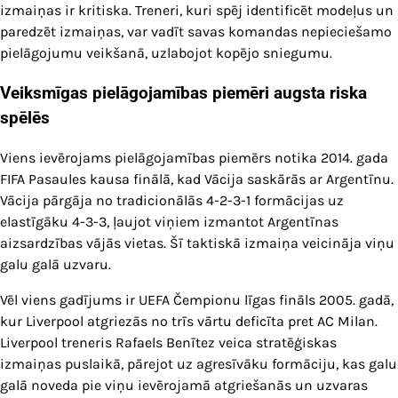
izmaiņas ir kritiska. Treneri, kuri spēj identificēt modeļus un
paredzēt izmaiņas, var vadīt savas komandas nepieciešamo
pielāgojumu veikšanā, uzlabojot kopējo sniegumu.
Veiksmīgas pielāgojamības piemēri augsta riska
spēlēs
Viens ievērojams pielāgojamības piemērs notika 2014. gada
FIFA Pasaules kausa finālā, kad Vācija saskārās ar Argentīnu.
Vācija pārgāja no tradicionālās 4-2-3-1 formācijas uz
elastīgāku 4-3-3, ļaujot viņiem izmantot Argentīnas
aizsardzības vājās vietas. Šī taktiskā izmaiņa veicināja viņu
galu galā uzvaru.
Vēl viens gadījums ir UEFA Čempionu līgas fināls 2005. gadā,
kur Liverpool atgriezās no trīs vārtu deficīta pret AC Milan.
Liverpool treneris Rafaels Benītez veica stratēģiskas
izmaiņas puslaikā, pārejot uz agresīvāku formāciju, kas galu
galā noveda pie viņu ievērojamā atgriešanās un uzvaras