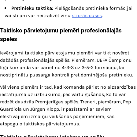
Pretinieku taktika:
Pielāgošanās pretinieka formācijai
vai stilam var neitralizēt viņu
stiprās puses
.
Taktisko pārvietojumu piemēri profesionālajās
spēlēs
Ievērojami taktisko pārvietojumu piemēri var tikt novēroti
dažādās profesionālajās spēlēs. Piemēram, UEFA Čempionu
līgā komanda var pāriet no 4-3-3 uz 3-5-2 formāciju, lai
nostiprinātu pussarga kontroli pret dominējošu pretinieku.
Vēl viens piemērs ir tad, kad komanda pāriet no aizsardzības
iestatījuma uz uzbrukuma, pēc vārtu gūšanas, kā to var
redzēt daudzās Premjerlīgas spēlēs. Treneri, piemēram, Pep
Guardiola un Jürgen Klopp, ir pazīstami ar saviem
efektīvajiem izmaiņu veikšanas paņēmieniem, kas
atspoguļo taktiskos pārvietojumus.