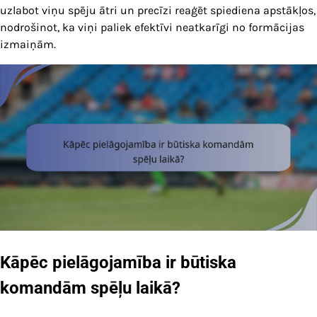
uzlabot viņu spēju ātri un precīzi reaģēt spiediena apstākļos,
nodrošinot, ka viņi paliek efektīvi neatkarīgi no formācijas
izmaiņām.
Kāpēc pielāgojamība ir būtiska
komandām spēļu laikā?