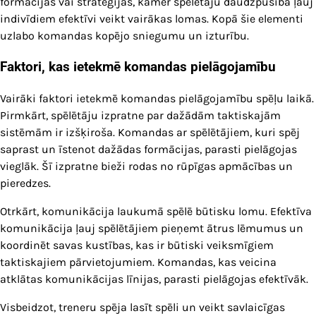
formācijas vai stratēģijas, kamēr spēlētāju daudzpusība ļauj
indivīdiem efektīvi veikt vairākas lomas. Kopā šie elementi
uzlabo komandas kopējo sniegumu un izturību.
Faktori, kas ietekmē komandas pielāgojamību
Vairāki faktori ietekmē komandas pielāgojamību spēļu laikā.
Pirmkārt, spēlētāju izpratne par dažādām taktiskajām
sistēmām ir izšķiroša. Komandas ar spēlētājiem, kuri spēj
saprast un īstenot dažādas formācijas, parasti pielāgojas
vieglāk. Šī izpratne bieži rodas no rūpīgas apmācības un
pieredzes.
Otrkārt, komunikācija laukumā spēlē būtisku lomu. Efektīva
komunikācija ļauj spēlētājiem pieņemt ātrus lēmumus un
koordinēt savas kustības, kas ir būtiski veiksmīgiem
taktiskajiem pārvietojumiem. Komandas, kas veicina
atklātas komunikācijas līnijas, parasti pielāgojas efektīvāk.
Visbeidzot, treneru spēja lasīt spēli un veikt savlaicīgas