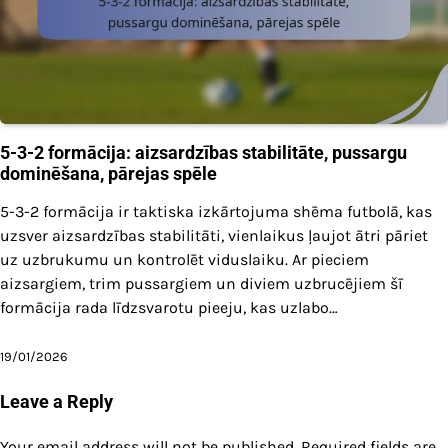
5-3-2 formācija: aizsardzības stabilitāte, pussargu
dominēšana, pārejas spēle
5-3-2 formācija ir taktiska izkārtojuma shēma futbolā, kas
uzsver aizsardzības stabilitāti, vienlaikus ļaujot ātri pāriet
uz uzbrukumu un kontrolēt viduslaiku. Ar pieciem
aizsargiem, trim pussargiem un diviem uzbrucējiem šī
formācija rada līdzsvarotu pieeju, kas uzlabo…
19/01/2026
Leave a Reply
Your email address will not be published.
Required fields are