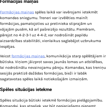
Formācijas maiņas
Formācijas maiņas
spēles laikā var ievērojami ietekmēt
komandas sniegumu. Treneri var izvēlēties mainīt
formācijas, pamatojoties uz pretinieka stiprajām un
vājajām pusēm, kā arī pašreizējo rezultātu. Piemēram,
pārejot no 4-2-3-1 uz 4-4-2, var nodrošināt papildu
aizsardzības stabilitāti, vienlaikus saglabājot uzbrukuma
iespējas.
Veicot
formācijas maiņas
, komunikācija starp spēlētājiem ir
būtiska. Viņiem jāizprot savas jaunās lomas un atbildības,
lai nodrošinātu nevainojamu pāreju. Komandas, kas treniņu
sesijās praktizē dažādas formācijas, bieži ir labāk
sagatavotas spēles laikā notiekošajām izmaiņām.
Spēles situācijas ietekme
Spēles situācija būtiski ietekmē formācijas pielāgojamību.
Komandai, kas atpaliek, var būt nepieciešams pieņemt