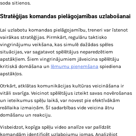
soda sitienos.
Stratēģijas komandas pielāgojamības uzlabošanai
Lai uzlabotu komandas pielāgojamību, treneri var īstenot
vairākas stratēģijas. Pirmkārt, regulāru taktisko
vingrinājumu veikšana, kas simulē dažādas spēles
situācijas, var sagatavot spēlētājus neparedzētiem
apstākļiem. Šiem vingrinājumiem jāveicina spēlētāju
kritiskā domāšana un
lēmumu pieņemšana
spiediena
apstākļos.
Otrkārt, atklātas komunikācijas kultūras veicināšana ir
vitāli svarīga. Veicinot spēlētājus izteikt savas novērošanas
un ieteikumus spēļu laikā, var novest pie efektīvākām
reāllaika izmaiņām. Šī sadarbības vide veicina ātru
domāšanu un reakciju.
Visbeidzot, kopīga spēļu video analīze var palīdzēt
komandām identificēt uzlabojumu jomas. Analizējot