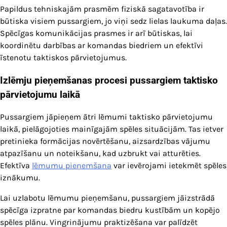
Papildus tehniskajām prasmēm fiziskā sagatavotība ir
būtiska visiem pussargiem, jo viņi sedz lielas laukuma daļas.
Spēcīgas komunikācijas prasmes ir arī būtiskas, lai
koordinētu darbības ar komandas biedriem un efektīvi
īstenotu taktiskos pārvietojumus.
Izlēmju pieņemšanas procesi pussargiem taktisko
pārvietojumu laikā
Pussargiem jāpieņem ātri lēmumi taktisko pārvietojumu
laikā, pielāgojoties mainīgajām spēles situācijām. Tas ietver
pretinieka formācijas novērtēšanu, aizsardzības vājumu
atpazīšanu un noteikšanu, kad uzbrukt vai atturēties.
Efektīva
lēmumu pieņemšana
var ievērojami ietekmēt spēles
iznākumu.
Lai uzlabotu lēmumu pieņemšanu, pussargiem jāizstrādā
spēcīga izpratne par komandas biedru kustībām un kopējo
spēles plānu. Vingrinājumu praktizēšana var palīdzēt