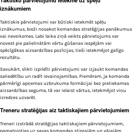
Taktisko pārvietojumu ietekme uz spēļu
iznākumiem
Taktiskie pārvietojumi var būtiski ietekmēt spēļu
iznākumus, bieži nosakot komandas stratēģijas panākumus
vai neveiksmes. Labi laika ziņā veikts pārvietojums var
novest pie palielinātām vārtu gūšanas iespējām vai
spēcīgākas aizsardzības pozīcijas, tieši ietekmējot galīgo
rezultātu.
Savukārt, slikti izpildīti pārvietojumi var izjaukt komandas
saliedētību un radīt ievainojamības. Piemēram, ja komanda
pārmērīgi apņemas uzbrukuma formācijai bez pietiekamas
aizsardzības seguma, tā var ielaist vārtus, ietekmējot viņu
izredzes uzvarēt.
Treneru stratēģijas aiz taktiskajiem pārvietojumiem
Treneri izstrādā stratēģijas taktiskajiem pārvietojumiem,
pamatojoties uz savas komandas stiprajām un vājajām