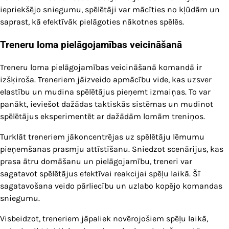
iepriekšējo sniegumu, spēlētāji var mācīties no kļūdām un
saprast, kā efektīvāk pielāgoties nākotnes spēlēs.
Treneru loma pielāgojamības veicināšanā
Treneru loma pielāgojamības veicināšanā komandā ir
izšķiroša. Treneriem jāizveido apmācību vide, kas uzsver
elastību un mudina spēlētājus pieņemt izmaiņas. To var
panākt, ieviešot dažādas taktiskās sistēmas un mudinot
spēlētājus eksperimentēt ar dažādām lomām treniņos.
Turklāt treneriem jākoncentrējas uz spēlētāju lēmumu
pieņemšanas prasmju attīstīšanu. Sniedzot scenārijus, kas
prasa ātru domāšanu un pielāgojamību, treneri var
sagatavot spēlētājus efektīvai reakcijai spēļu laikā. Šī
sagatavošana veido pārliecību un uzlabo kopējo komandas
sniegumu.
Visbeidzot, treneriem jāpaliek novērojošiem spēļu laikā,