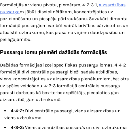
Formācijās ar vienu pivotu, piemēram, 4-2-3-1,
aizsardzības
pussarga
m jābūt disciplinētākam, koncentrējoties uz
pozicionēšanu un piespēļu pārtraukšanu. Savukārt dimanta
formācijā pussargiem var būt vairāk brīvības pārvietoties un
atbalstīt uzbrukumu, kas prasa no viņiem daudzpusību un
pielāgojamību.
Pussargu lomu piemēri dažādās formācijās
Dažādas formācijas izceļ specifiskas pussargu lomas. 4-4-2
formācijā divi centrālie pussargi bieži sadala atbildības,
viens koncentrējoties uz aizsardzības pienākumiem, bet otrs
uz spēles veidošanu. 4-3-3 formācijā centrālais pussargs
parasti darbojas kā box-to-box spēlētājs, piedaloties gan
aizsardzībā, gan uzbrukumā.
4-4-2:
Divi centrālie pussargi, viens aizsardzības un
viens uzbrukuma.
4-3-3:
Viens aizsardzības pussargs un divi uzbrukuma