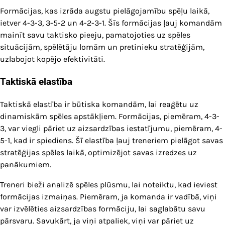
Formācijas, kas izrāda augstu pielāgojamību spēļu laikā,
ietver 4-3-3, 3-5-2 un 4-2-3-1. Šīs formācijas ļauj komandām
mainīt savu taktisko pieeju, pamatojoties uz spēles
situācijām, spēlētāju lomām un pretinieku stratēģijām,
uzlabojot kopējo efektivitāti.
Taktiskā elastība
Taktiskā elastība ir būtiska komandām, lai reaģētu uz
dinamiskām spēles apstākļiem. Formācijas, piemēram, 4-3-
3, var viegli pāriet uz aizsardzības iestatījumu, piemēram, 4-
5-1, kad ir spiediens. Šī elastība ļauj treneriem pielāgot savas
stratēģijas spēles laikā, optimizējot savas izredzes uz
panākumiem.
Treneri bieži analizē spēles plūsmu, lai noteiktu, kad ieviest
formācijas izmaiņas. Piemēram, ja komanda ir vadībā, viņi
var izvēlēties aizsardzības formāciju, lai saglabātu savu
pārsvaru. Savukārt, ja viņi atpaliek, viņi var pāriet uz