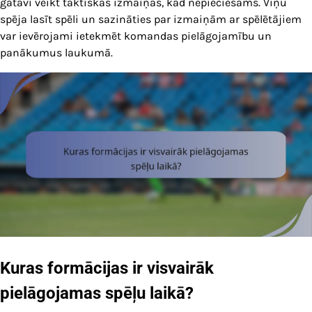
gatavi veikt taktiskas izmaiņas, kad nepieciešams. Viņu
spēja lasīt spēli un sazināties par izmaiņām ar spēlētājiem
var ievērojami ietekmēt komandas pielāgojamību un
panākumus laukumā.
Kuras formācijas ir visvairāk
pielāgojamas spēļu laikā?