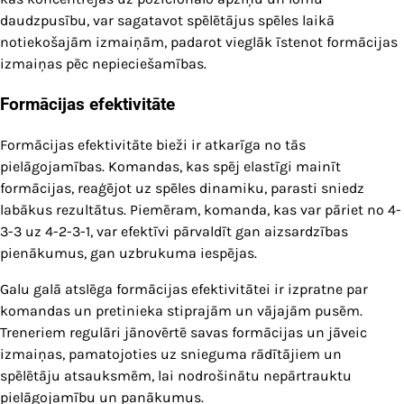
daudzpusību, var sagatavot spēlētājus spēles laikā
notiekošajām izmaiņām, padarot vieglāk īstenot formācijas
izmaiņas pēc nepieciešamības.
Formācijas efektivitāte
Formācijas efektivitāte bieži ir atkarīga no tās
pielāgojamības. Komandas, kas spēj elastīgi mainīt
formācijas, reaģējot uz spēles dinamiku, parasti sniedz
labākus rezultātus. Piemēram, komanda, kas var pāriet no 4-
3-3 uz 4-2-3-1, var efektīvi pārvaldīt gan aizsardzības
pienākumus, gan uzbrukuma iespējas.
Galu galā atslēga formācijas efektivitātei ir izpratne par
komandas un pretinieka stiprajām un vājajām pusēm.
Treneriem regulāri jānovērtē savas formācijas un jāveic
izmaiņas, pamatojoties uz snieguma rādītājiem un
spēlētāju atsauksmēm, lai nodrošinātu nepārtrauktu
pielāgojamību un panākumus.