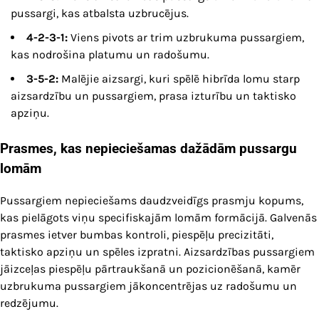
pussargi, kas atbalsta uzbrucējus.
4-2-3-1:
Viens pivots ar trim uzbrukuma pussargiem,
kas nodrošina platumu un radošumu.
3-5-2:
Malējie aizsargi, kuri spēlē hibrīda lomu starp
aizsardzību un pussargiem, prasa izturību un taktisko
apziņu.
Prasmes, kas nepieciešamas dažādām pussargu
lomām
Pussargiem nepieciešams daudzveidīgs prasmju kopums,
kas pielāgots viņu specifiskajām lomām formācijā. Galvenās
prasmes ietver bumbas kontroli, piespēļu precizitāti,
taktisko apziņu un spēles izpratni. Aizsardzības pussargiem
jāizceļas piespēļu pārtraukšanā un pozicionēšanā, kamēr
uzbrukuma pussargiem jākoncentrējas uz radošumu un
redzējumu.