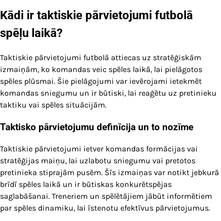
Kādi ir taktiskie pārvietojumi futbolā
spēļu laikā?
Taktiskie pārvietojumi futbolā attiecas uz stratēģiskām
izmaiņām, ko komandas veic spēles laikā, lai pielāgotos
spēles plūsmai. Šie pielāgojumi var ievērojami ietekmēt
komandas sniegumu un ir būtiski, lai reaģētu uz pretinieku
taktiku vai spēles situācijām.
Taktisko pārvietojumu definīcija un to nozīme
Taktiskie pārvietojumi ietver komandas formācijas vai
stratēģijas maiņu, lai uzlabotu sniegumu vai pretotos
pretinieka stiprajām pusēm. Šīs izmaiņas var notikt jebkurā
brīdī spēles laikā un ir būtiskas konkurētspējas
saglabāšanai. Treneriem un spēlētājiem jābūt informētiem
par spēles dinamiku, lai īstenotu efektīvus pārvietojumus.