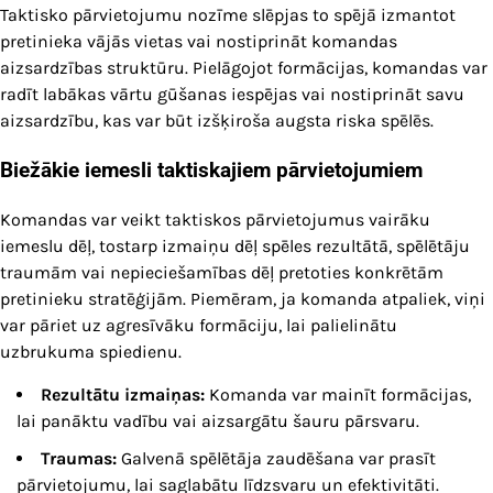
Taktisko pārvietojumu nozīme slēpjas to spējā izmantot
pretinieka vājās vietas vai nostiprināt komandas
aizsardzības struktūru. Pielāgojot formācijas, komandas var
radīt labākas vārtu gūšanas iespējas vai nostiprināt savu
aizsardzību, kas var būt izšķiroša augsta riska spēlēs.
Biežākie iemesli taktiskajiem pārvietojumiem
Komandas var veikt taktiskos pārvietojumus vairāku
iemeslu dēļ, tostarp izmaiņu dēļ spēles rezultātā, spēlētāju
traumām vai nepieciešamības dēļ pretoties konkrētām
pretinieku stratēģijām. Piemēram, ja komanda atpaliek, viņi
var pāriet uz agresīvāku formāciju, lai palielinātu
uzbrukuma spiedienu.
Rezultātu izmaiņas:
Komanda var mainīt formācijas,
lai panāktu vadību vai aizsargātu šauru pārsvaru.
Traumas:
Galvenā spēlētāja zaudēšana var prasīt
pārvietojumu, lai saglabātu līdzsvaru un efektivitāti.