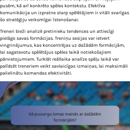
pusēm, kā arī konkrēto spēles kontekstu. Efektīva
komunikācija un izpratne starp spēlētājiem ir vitāli svarīgas
šo stratēģiju veiksmīgai īstenošanai.
Treneri bieži analizē pretinieku tendences un attiecīgi
pielāgo savas formācijas. Treniņu sesijas var ietvert
vingrinājumus, kas koncentrējas uz dažādām formācijām,
lai sagatavotu spēlētājus spēles laikā notiekošajiem
pārvietojumiem. Turklāt reāllaika analīze spēļu laikā var
palīdzēt treneriem veikt savlaicīgas izmaiņas, lai maksimāli
palielinātu komandas efektivitāti.