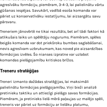
agresīvāku formāciju, piemēram, 3-4-3, lai palielinātu vārtu
gūšanas iespējas. Savukārt, vadībā esoša komanda var
pāriet uz konservatīvāku iestatījumu, lai aizsargātu savu
pārsvaru.
Treneriem jānovērtē ne tikai rezultāts, bet arī tādi faktori kā
atlikušais laiks un spēlētāju nogurums. Piemēram, spēles
beigās komanda var dot priekšroku bumbas saglabāšanai,
nevis agresīvam uzbrukumam, kas noved pie aizsardzības
formācijas izvēles. Šo nianses izpratne var uzlabot
komandas pielāgojamību kritiskos brīžos.
Treneru stratēģijas
Treneri izmanto dažādas stratēģijas, lai maksimāli
palielinātu formācijas pielāgojamību. Viņi bieži analizē
pretinieku taktiku un attiecīgi pielāgo savas formācijas.
Piemēram, ja pretinieks lielā mērā paļaujas uz malējo spēli,
treneris var pāriet uz formāciju ar lielāku platumu,