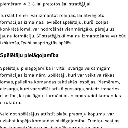
piemēram, 4-3-3, lai pretotos šai stratēģijai.
Turklāt treneri var izmantot maiņas, lai atvieglotu
formācijas izmaiņas. Ieviešot spēlētāju, kurš izceļas
konkrētā lomā, var nodrošināt vienmērīgāku pāreju uz
jaunu formāciju. Šī stratēģiskā maiņu izmantošana var būt
izšķiroša, īpaši saspringtās spēlēs.
Spēlētāju pielāgojamība
Spēlētāju pielāgojamība ir vitāli svarīga veiksmīgām
formācijas izmaiņām. Spēlētāji, kuri var veikt vairākas
lomas, palielina komandas taktiskās iespējas. Piemēram,
aizsargs, kurš var spēlēt arī kā pussargs, sniedz trenerim
elastību, lai pielāgotu formācijas, neapdraudot komandas
struktūru.
Veicinot spēlētājus attīstīt plašu prasmju kopumu, var
uzlabot kopējo komandas pielāgojamību. Treniņu sesijas,
kas koncentrējas uz pozicionālo apziņu un lomu