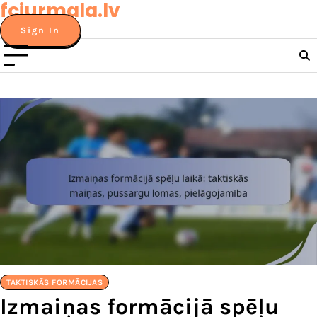
fcjurmala.lv
Skip
to
Sign In
content
TAKTISKĀS FORMĀCIJAS
Izmaiņas formācijā spēļu