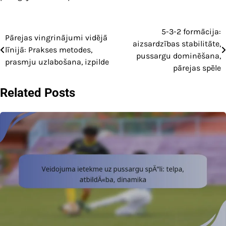
5-3-2 formācija:
Post
Pārejas vingrinājumi vidējā
aizsardzības stabilitāte,
līnijā: Prakses metodes,
navigation
pussargu dominēšana,
prasmju uzlabošana, izpilde
pārejas spēle
Related Posts