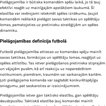
Pielāgojamība ir būtiska komandām spēļu laikā, jo tā ļauj
efektīvi reaģēt uz mainīgajām apstākļiem laukumā. Šī
elastība var ievērojami ietekmēt spēles iznākumu, ļaujot
komandām reāllaikā pielāgot savas taktikas un spēlētāju
lomas, pamatojoties uz pretinieku stratēģijām un spēles
dinamiku.
Pielāgojamības definīcija futbolā
Futbolā pielāgojamība attiecas uz komandas spēju mainīt
savas taktikas, formācijas un spēlētāju lomas, reaģējot uz
spēles attīstību. Tas ietver pielāgošanos pretinieka stiprajām
un vājajām pusēm, kā arī reakciju uz neparedzētiem
notikumiem, piemēram, traumām vai sarkanajām kartēm.
Ļoti pielāgojama komanda var saglabāt konkurētspējīgu
sniegumu, pat saskaroties ar izaicinājumiem.
Pielāgojamība ietver gan taktisko elastību, gan spēlētāju
daudzpusību. Taktiskā elastība ļauj komandai mainīt