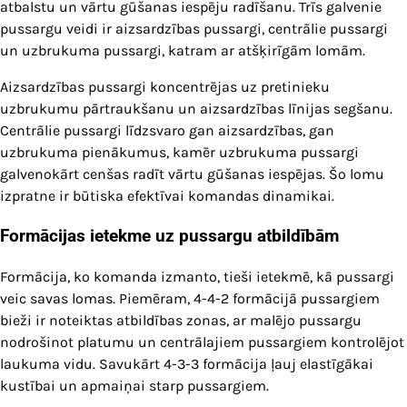
atbalstu un vārtu gūšanas iespēju radīšanu. Trīs galvenie
pussargu veidi ir aizsardzības pussargi, centrālie pussargi
un uzbrukuma pussargi, katram ar atšķirīgām lomām.
Aizsardzības pussargi koncentrējas uz pretinieku
uzbrukumu pārtraukšanu un aizsardzības līnijas segšanu.
Centrālie pussargi līdzsvaro gan aizsardzības, gan
uzbrukuma pienākumus, kamēr uzbrukuma pussargi
galvenokārt cenšas radīt vārtu gūšanas iespējas. Šo lomu
izpratne ir būtiska efektīvai komandas dinamikai.
Formācijas ietekme uz pussargu atbildībām
Formācija, ko komanda izmanto, tieši ietekmē, kā pussargi
veic savas lomas. Piemēram, 4-4-2 formācijā pussargiem
bieži ir noteiktas atbildības zonas, ar malējo pussargu
nodrošinot platumu un centrālajiem pussargiem kontrolējot
laukuma vidu. Savukārt 4-3-3 formācija ļauj elastīgākai
kustībai un apmaiņai starp pussargiem.