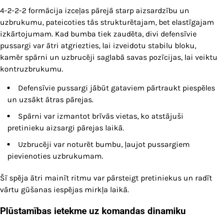
4-2-2-2 formācija izceļas pārejā starp aizsardzību un
uzbrukumu, pateicoties tās strukturētajam, bet elastīgajam
izkārtojumam. Kad bumba tiek zaudēta, divi defensīvie
pussargi var ātri atgriezties, lai izveidotu stabilu bloku,
kamēr spārni un uzbrucēji saglabā savas pozīcijas, lai veiktu
kontruzbrukumu.
Defensīvie pussargi jābūt gataviem pārtraukt piespēles
un uzsākt ātras pārejas.
Spārni var izmantot brīvās vietas, ko atstājuši
pretinieku aizsargi pārejas laikā.
Uzbrucēji var noturēt bumbu, ļaujot pussargiem
pievienoties uzbrukumam.
Šī spēja ātri mainīt ritmu var pārsteigt pretiniekus un radīt
vārtu gūšanas iespējas mirkļa laikā.
Plūstamības ietekme uz komandas dinamiku