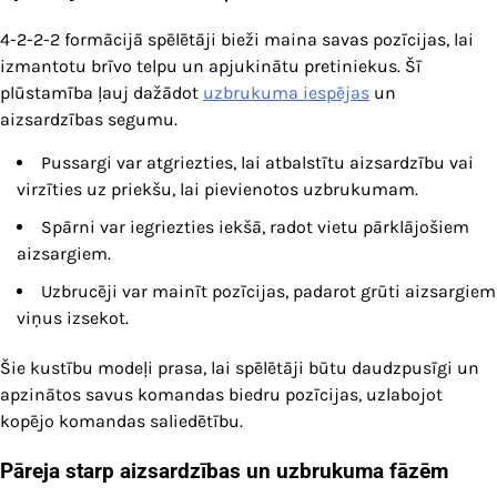
4-2-2-2 formācijā spēlētāji bieži maina savas pozīcijas, lai
izmantotu brīvo telpu un apjukinātu pretiniekus. Šī
plūstamība ļauj dažādot
uzbrukuma iespējas
un
aizsardzības segumu.
Pussargi var atgriezties, lai atbalstītu aizsardzību vai
virzīties uz priekšu, lai pievienotos uzbrukumam.
Spārni var iegriezties iekšā, radot vietu pārklājošiem
aizsargiem.
Uzbrucēji var mainīt pozīcijas, padarot grūti aizsargiem
viņus izsekot.
Šie kustību modeļi prasa, lai spēlētāji būtu daudzpusīgi un
apzinātos savus komandas biedru pozīcijas, uzlabojot
kopējo komandas saliedētību.
Pāreja starp aizsardzības un uzbrukuma fāzēm