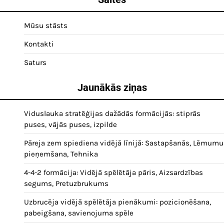
Mūsu stāsts
Kontakti
Saturs
Jaunākās ziņas
Viduslauka stratēģijas dažādās formācijās: stiprās
puses, vājās puses, izpilde
Pāreja zem spiediena vidējā līnijā: Sastapšanās, Lēmumu
pieņemšana, Tehnika
4-4-2 formācija: Vidējā spēlētāja pāris, Aizsardzības
segums, Pretuzbrukums
Uzbrucēja vidējā spēlētāja pienākumi: pozicionēšana,
pabeigšana, savienojuma spēle