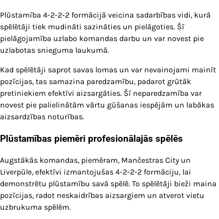
Plūstamība 4-2-2-2 formācijā veicina sadarbības vidi, kurā
spēlētāji tiek mudināti sazināties un pielāgoties. Šī
pielāgojamība uzlabo komandas darbu un var novest pie
uzlabotas snieguma laukumā.
Kad spēlētāji saprot savas lomas un var nevainojami mainīt
pozīcijas, tas samazina paredzamību, padarot grūtāk
pretiniekiem efektīvi aizsargāties. Šī neparedzamība var
novest pie palielinātām vārtu gūšanas iespējām un labākas
aizsardzības noturības.
Plūstamības piemēri profesionālajās spēlēs
Augstākās komandas, piemēram, Mančestras City un
Liverpūle, efektīvi izmantojušas 4-2-2-2 formāciju, lai
demonstrētu plūstamību savā spēlē. To spēlētāji bieži maina
pozīcijas, radot neskaidrības aizsargiem un atverot vietu
uzbrukuma spēlēm.