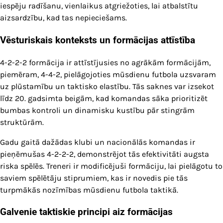
iespēju radīšanu, vienlaikus atgriežoties, lai atbalstītu
aizsardzību, kad tas nepieciešams.
Vēsturiskais konteksts un formācijas attīstība
4-2-2-2 formācija ir attīstījusies no agrākām formācijām,
piemēram, 4-4-2, pielāgojoties mūsdienu futbola uzsvaram
uz plūstamību un taktisko elastību. Tās saknes var izsekot
līdz 20. gadsimta beigām, kad komandas sāka prioritizēt
bumbas kontroli un dinamisku kustību pār stingrām
struktūrām.
Gadu gaitā dažādas klubi un nacionālās komandas ir
pieņēmušas 4-2-2-2, demonstrējot tās efektivitāti augsta
riska spēlēs. Treneri ir modificējuši formāciju, lai pielāgotu to
saviem spēlētāju stiprumiem, kas ir novedis pie tās
turpmākās nozīmības mūsdienu futbola taktikā.
Galvenie taktiskie principi aiz formācijas