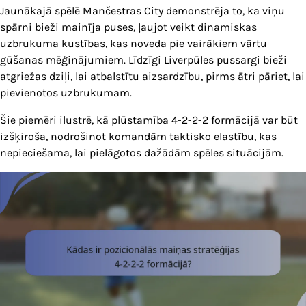
Jaunākajā spēlē Mančestras City demonstrēja to, ka viņu
spārni bieži mainīja puses, ļaujot veikt dinamiskas
uzbrukuma kustības, kas noveda pie vairākiem vārtu
gūšanas mēģinājumiem. Līdzīgi Liverpūles pussargi bieži
atgriežas dziļi, lai atbalstītu aizsardzību, pirms ātri pāriet, lai
pievienotos uzbrukumam.
Šie piemēri ilustrē, kā plūstamība 4-2-2-2 formācijā var būt
izšķiroša, nodrošinot komandām taktisko elastību, kas
nepieciešama, lai pielāgotos dažādām spēles situācijām.