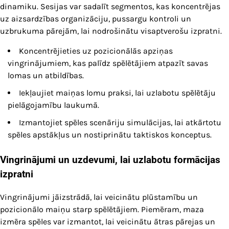
dinamiku. Sesijas var sadalīt segmentos, kas koncentrējas
uz aizsardzības organizāciju, pussargu kontroli un
uzbrukuma pārejām, lai nodrošinātu visaptverošu izpratni.
Koncentrējieties uz pozicionālās apziņas
vingrinājumiem, kas palīdz spēlētājiem atpazīt savas
lomas un atbildības.
Iekļaujiet maiņas lomu praksi, lai uzlabotu spēlētāju
pielāgojamību laukumā.
Izmantojiet spēles scenāriju simulācijas, lai atkārtotu
spēles apstākļus un nostiprinātu taktiskos konceptus.
Vingrinājumi un uzdevumi, lai uzlabotu formācijas
izpratni
Vingrinājumi jāizstrādā, lai veicinātu plūstamību un
pozicionālo maiņu starp spēlētājiem. Piemēram, maza
izmēra spēles var izmantot, lai veicinātu ātras pārejas un