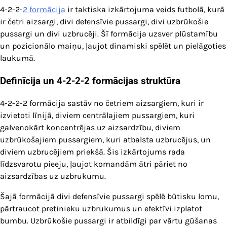
4-2-2-
2 formācija
ir taktiska izkārtojuma veids futbolā, kurā
ir četri aizsargi, divi defensīvie pussargi, divi uzbrūkošie
pussargi un divi uzbrucēji. Šī formācija uzsver plūstamību
un pozicionālo maiņu, ļaujot dinamiski spēlēt un pielāgoties
laukumā.
Definīcija un 4-2-2-2 formācijas struktūra
4-2-2-2 formācija sastāv no četriem aizsargiem, kuri ir
izvietoti līnijā, diviem centrālajiem pussargiem, kuri
galvenokārt koncentrējas uz aizsardzību, diviem
uzbrūkošajiem pussargiem, kuri atbalsta uzbrucējus, un
diviem uzbrucējiem priekšā. Šis izkārtojums rada
līdzsvarotu pieeju, ļaujot komandām ātri pāriet no
aizsardzības uz uzbrukumu.
Šajā formācijā divi defensīvie pussargi spēlē būtisku lomu,
pārtraucot pretinieku uzbrukumus un efektīvi izplatot
bumbu. Uzbrūkošie pussargi ir atbildīgi par vārtu gūšanas