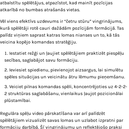
atbalstītu spēlētājus, atpazīstot, kad mainīt pozīcijas
atkarībā no bumbas atrašanās vietas.
Vēl viens efektīvs uzdevums ir “četru stūru” vingrinājums,
kurā spēlētāji rotē cauri dažādām pozīcijām formācijā. Tas
palīdz viņiem saprast katras lomas nianses un to, kā tās
veicina kopējo komandas stratēģiju.
Iestatiet režģi un ļaujiet spēlētājiem praktizēt piespēļu
secības, saglabājot savu formāciju.
Ieviesiet spiedienu, pievienojot aizsargus, lai simulētu
spēles situācijas un veicinātu ātru lēmumu pieņemšanu.
Veiciet pilnas komandas spēli, koncentrējoties uz 4-2-2-
2 struktūras saglabāšanu, vienlaikus ļaujot pozicionālai
plūstamībai.
Regulāra spēļu video pārskatīšana var arī palīdzēt
spēlētājiem vizualizēt savas lomas un uzlabot izpratni par
formāciju darbībā. Šī vingrinājumu un reflektējošo praksi