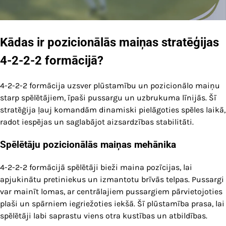
Kādas ir pozicionālās maiņas stratēģijas
4-2-2-2 formācijā?
4-2-2-2 formācija uzsver plūstamību un pozicionālo maiņu
starp spēlētājiem, īpaši pussargu un uzbrukuma līnijās. Šī
stratēģija ļauj komandām dinamiski pielāgoties spēles laikā,
radot iespējas un saglabājot aizsardzības stabilitāti.
Spēlētāju pozicionālās maiņas mehānika
4-2-2-2 formācijā spēlētāji bieži maina pozīcijas, lai
apjukinātu pretiniekus un izmantotu brīvās telpas. Pussargi
var mainīt lomas, ar centrālajiem pussargiem pārvietojoties
plaši un spārniem iegriežoties iekšā. Šī plūstamība prasa, lai
spēlētāji labi saprastu viens otra kustības un atbildības.