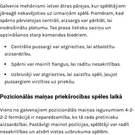
Galvenie mehānismi ietver ātras pārejas, kur spēlētājiem
jāreaģē nekavējoties uz izmaiņām spēlē. Piemēram, kad
spārns pārvietojas centrāli, aizsargs var pārklāt, lai
nodrošinātu platumu. Tas prasa lielisku saziņu un
apzināšanos starp komandas biedriem.
Centrālie pussargi var atgriezties, lai atbalstītu
aizsardzību.
Spārni var mainīt flangus, lai radītu nesakritības.
Uzbrucēji var atgriezties, lai saistītu spēli, ļaujot
pussargiem virzīties uz priekšu.
Pozicionālās maiņas priekšrocības spēles laikā
Viens no galvenajiem pozicionālās maiņas ieguvumiem 4-2-
2-2 formācijā ir neparedzamība, ko tā rada pretinieku
aizsardzībai. Pastāvīgi mainot pozīcijas, spēlētāji var radīt
nesakritības un atvērt vietas uzbrukuma spēlēm.