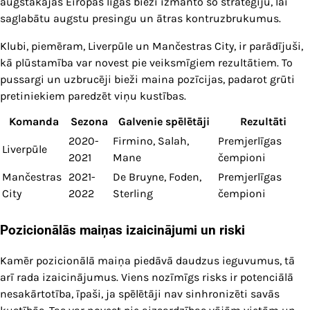
augstākajās Eiropas līgās bieži izmanto šo stratēģiju, lai
saglabātu augstu presingu un ātras kontruzbrukumus.
Klubi, piemēram, Liverpūle un Mančestras City, ir parādījuši,
kā plūstamība var novest pie veiksmīgiem rezultātiem. To
pussargi un uzbrucēji bieži maina pozīcijas, padarot grūti
pretiniekiem paredzēt viņu kustības.
Komanda
Sezona
Galvenie spēlētāji
Rezultāti
2020-
Firmino, Salah,
Premjerlīgas
Liverpūle
2021
Mane
čempioni
Mančestras
2021-
De Bruyne, Foden,
Premjerlīgas
City
2022
Sterling
čempioni
Pozicionālās maiņas izaicinājumi un riski
Kamēr pozicionālā maiņa piedāvā daudzus ieguvumus, tā
arī rada izaicinājumus. Viens nozīmīgs risks ir potenciālā
nesakārtotība, īpaši, ja spēlētāji nav sinhronizēti savās