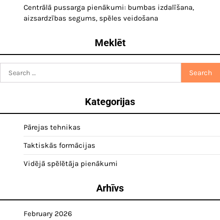
Centrālā pussarga pienākumi: bumbas izdalīšana,
aizsardzības segums, spēles veidošana
Meklēt
Search
for:
Kategorijas
Pārejas tehnikas
Taktiskās formācijas
Vidējā spēlētāja pienākumi
Arhīvs
February 2026