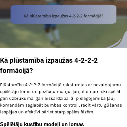
Kā plūstamība izpaužas 4-2-2-2
formācijā?
Plūstamība 4-2-2-2 formācijā raksturojas ar nevainojamu
spēlētāju lomu un pozīciju maiņu, ļaujot dinamiski spēlēt
gan uzbrukumā, gan aizsardzībā. Šī pielāgojamība ļauj
komandām saglabāt bumbas kontroli, radīt vārtu gūšanas
iespējas un efektīvi pāriet starp spēles fāzēm.
Spēlētāju kustību modeļi un lomas