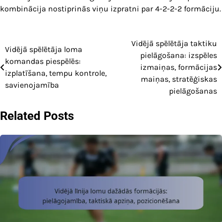
kombinācija nostiprinās viņu izpratni par 4-2-2-2 formāciju.
Vidējā spēlētāja taktiku
Post
Vidējā spēlētāja loma
pielāgošana: izspēles
komandas piespēlēs:
navigation
izmaiņas, formācijas
izplatīšana, tempu kontrole,
maiņas, stratēģiskas
savienojamība
pielāgošanas
Related Posts