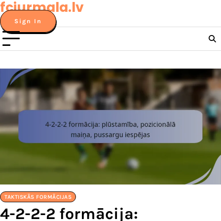
fcjurmala.lv
Skip
to
Sign In
content
TAKTISKĀS FORMĀCIJAS
4-2-2-2 formācija: