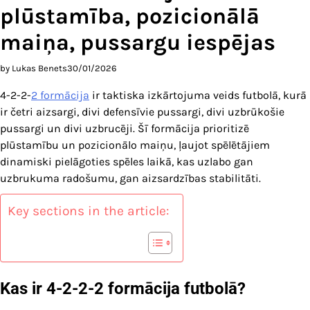
plūstamība, pozicionālā
maiņa, pussargu iespējas
by Lukas Benets
30/01/2026
4-2-2-
2 formācija
ir taktiska izkārtojuma veids futbolā, kurā
ir četri aizsargi, divi defensīvie pussargi, divi uzbrūkošie
pussargi un divi uzbrucēji. Šī formācija prioritizē
plūstamību un pozicionālo maiņu, ļaujot spēlētājiem
dinamiski pielāgoties spēles laikā, kas uzlabo gan
uzbrukuma radošumu, gan aizsardzības stabilitāti.
Key sections in the article:
Kas ir 4-2-2-2 formācija futbolā?