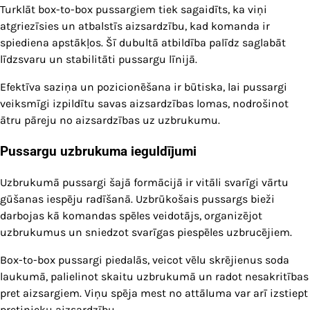
Turklāt box-to-box pussargiem tiek sagaidīts, ka viņi
atgriezīsies un atbalstīs aizsardzību, kad komanda ir
spiediena apstākļos. Šī dubultā atbildība palīdz saglabāt
līdzsvaru un stabilitāti pussargu līnijā.
Efektīva saziņa un pozicionēšana ir būtiska, lai pussargi
veiksmīgi izpildītu savas aizsardzības lomas, nodrošinot
ātru pāreju no aizsardzības uz uzbrukumu.
Pussargu uzbrukuma ieguldījumi
Uzbrukumā pussargi šajā formācijā ir vitāli svarīgi vārtu
gūšanas iespēju radīšanā. Uzbrūkošais pussargs bieži
darbojas kā komandas spēles veidotājs, organizējot
uzbrukumus un sniedzot svarīgas piespēles uzbrucējiem.
Box-to-box pussargi piedalās, veicot vēlu skrējienus soda
laukumā, palielinot skaitu uzbrukumā un radot nesakritības
pret aizsargiem. Viņu spēja mest no attāluma var arī izstiept
pretinieku aizsardzību.