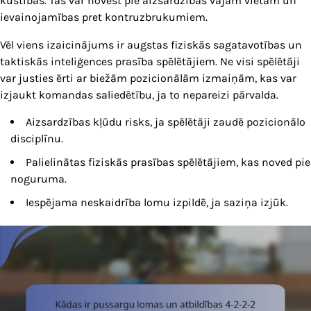
kustībās. Tas var novest pie aizsardzības vājām vietām un
ievainojamības pret kontruzbrukumiem.
Vēl viens izaicinājums ir augstas fiziskās sagatavotības un
taktiskās inteliģences prasība spēlētājiem. Ne visi spēlētāji
var justies ērti ar biežām pozicionālām izmaiņām, kas var
izjaukt komandas saliedētību, ja to nepareizi pārvalda.
Aizsardzības kļūdu risks, ja spēlētāji zaudē pozicionālo
disciplīnu.
Palielinātas fiziskās prasības spēlētājiem, kas noved pie
noguruma.
Iespējama neskaidrība lomu izpildē, ja saziņa izjūk.