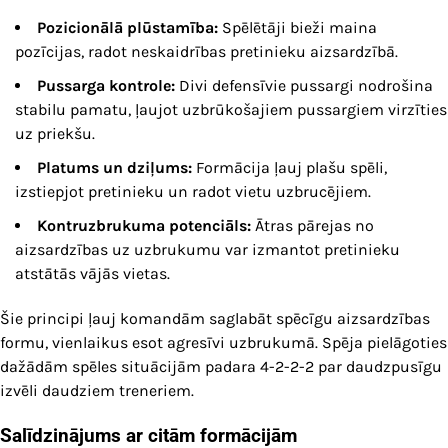
Pozicionālā plūstamība:
Spēlētāji bieži maina
pozīcijas, radot neskaidrības pretinieku aizsardzībā.
Pussarga kontrole:
Divi defensīvie pussargi nodrošina
stabilu pamatu, ļaujot uzbrūkošajiem pussargiem virzīties
uz priekšu.
Platums un dziļums:
Formācija ļauj plašu spēli,
izstiepjot pretinieku un radot vietu uzbrucējiem.
Kontruzbrukuma potenciāls:
Ātras pārejas no
aizsardzības uz uzbrukumu var izmantot pretinieku
atstātās vājās vietas.
Šie principi ļauj komandām saglabāt spēcīgu aizsardzības
formu, vienlaikus esot agresīvi uzbrukumā. Spēja pielāgoties
dažādām spēles situācijām padara 4-2-2-2 par daudzpusīgu
izvēli daudziem treneriem.
Salīdzinājums ar citām formācijām