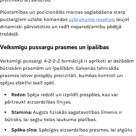
Plūstamības un pozicionālās maiņas saglabāšana starp
pussargiem uzlabo komandas
uzbrukuma iespējas
, ļaujot
dinamiski pārvietoties un radīt neparedzamību pēdējā
trešdaļā.
Veiksmīgu pussargu prasmes un īpašības
Veiksmīgi pussargi 4-2-2-2 formācijā ir aprīkoti ar dažādām
būtiskām prasmēm un īpašībām. Galvenās tehniskās
prasmes ietver piespēļu precizitāti, bumbas kontroli un
spējas efektīvi lasīt spēli.
Redze:
Spēja redzēt un izpildīt piespēles, kas var
pārtraukt aizsardzības līnijas.
Stamina:
Augsts fiziskās sagatavotības līmenis ir
būtisks, lai segtu lielas laukuma platības.
Spēka cīņa:
Spēcīgas aizsardzības prasmes, lai atgūtu