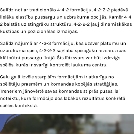
Salīdzinot ar tradicionālo 4-4-2 formāciju, 4-2-2-2 piedāvā
lielāku elastību pussargu un uzbrukuma opcijās. Kamēr 4-4-
2 balstās uz stingrāku struktūru, 4-2-2-2 ļauj dinamiskākas
kustības un pozicionālas izmaiņas.
Salīdzinājumā ar 4-3-3 formāciju, kas uzsver platumu un
uzbrukuma spēli, 4-2-2-2 saglabā spēcīgāku aizsardzības
klātbūtni pussargu līnijā. Šis līdzsvars var būt izdevīgs
spēlēs, kurās ir svarīgi kontrolēt laukuma centru.
Galu galā izvēle starp šīm formācijām ir atkarīga no
spēlētāju prasmēm un komandas kopējās stratēģijas.
Treneriem jānovērtē savas komandas stiprās puses, lai
noteiktu, kura formācija dos labākos rezultātus konkrētā
spēles kontekstā.