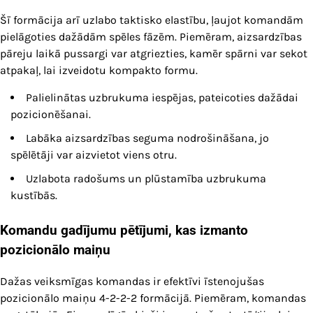
Šī formācija arī uzlabo taktisko elastību, ļaujot komandām
pielāgoties dažādām spēles fāzēm. Piemēram, aizsardzības
pāreju laikā pussargi var atgriezties, kamēr spārni var sekot
atpakaļ, lai izveidotu kompakto formu.
Palielinātas uzbrukuma iespējas, pateicoties dažādai
pozicionēšanai.
Labāka aizsardzības seguma nodrošināšana, jo
spēlētāji var aizvietot viens otru.
Uzlabota radošums un plūstamība uzbrukuma
kustībās.
Komandu gadījumu pētījumi, kas izmanto
pozicionālo maiņu
Dažas veiksmīgas komandas ir efektīvi īstenojušas
pozicionālo maiņu 4-2-2-2 formācijā. Piemēram, komandas