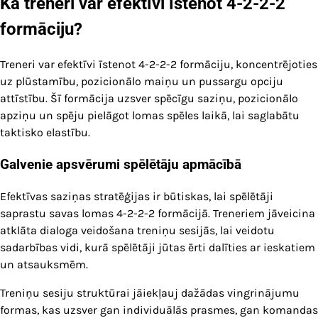
Kā treneri var efektīvi īstenot 4-2-2-2
formāciju?
Treneri var efektīvi īstenot 4-2-2-2 formāciju, koncentrējoties
uz plūstamību, pozicionālo maiņu un pussargu opciju
attīstību. Šī formācija uzsver spēcīgu saziņu, pozicionālo
apziņu un spēju pielāgot lomas spēles laikā, lai saglabātu
taktisko elastību.
Galvenie apsvērumi spēlētāju apmācībā
Efektīvas saziņas stratēģijas ir būtiskas, lai spēlētāji
saprastu savas lomas 4-2-2-2 formācijā. Treneriem jāveicina
atklāta dialoga veidošana treniņu sesijās, lai veidotu
sadarbības vidi, kurā spēlētāji jūtas ērti dalīties ar ieskatiem
un atsauksmēm.
Treniņu sesiju struktūrai jāiekļauj dažādas vingrinājumu
formas, kas uzsver gan individuālās prasmes, gan komandas