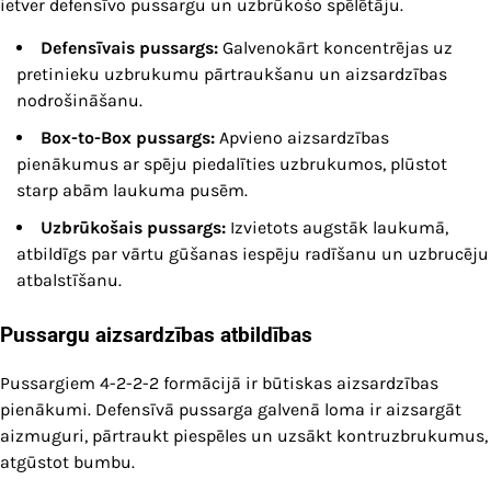
ietver defensīvo pussargu un uzbrūkošo spēlētāju.
Defensīvais pussargs:
Galvenokārt koncentrējas uz
pretinieku uzbrukumu pārtraukšanu un aizsardzības
nodrošināšanu.
Box-to-Box pussargs:
Apvieno aizsardzības
pienākumus ar spēju piedalīties uzbrukumos, plūstot
starp abām laukuma pusēm.
Uzbrūkošais pussargs:
Izvietots augstāk laukumā,
atbildīgs par vārtu gūšanas iespēju radīšanu un uzbrucēju
atbalstīšanu.
Pussargu aizsardzības atbildības
Pussargiem 4-2-2-2 formācijā ir būtiskas aizsardzības
pienākumi. Defensīvā pussarga galvenā loma ir aizsargāt
aizmuguri, pārtraukt piespēles un uzsākt kontruzbrukumus,
atgūstot bumbu.